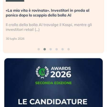
stitori in preda al
Quando la finanza pesa più del
bolla AI
L’America sta ripetendo gli erro
 il Kospi, mentre gli
La ricchezza mondiale cresce, 
sganciata dall’economia reale. (
24 luglio 2026