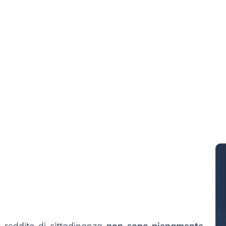
 e reddito di cittadinanza
non sono pienamente