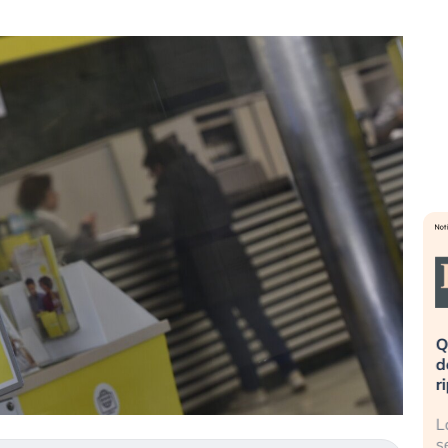
eme alla
«La mia vita è rovinata». Investitori
Q
uidando il
in preda al panico dopo lo scoppio
d
della bolla AI
r
finalmente
Il crollo della bolla AI travolge il
L
tanchezza
Kospi, mentre gli investitori retail (…)
s