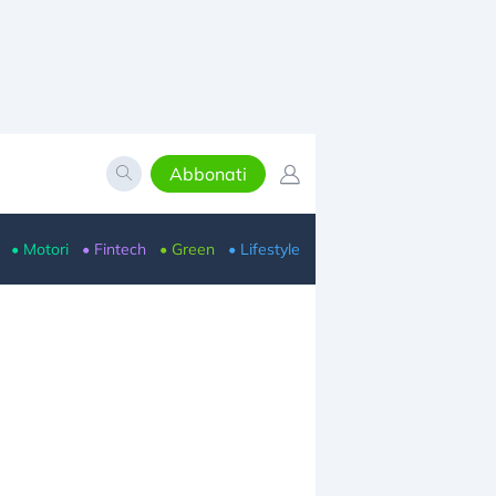
Abbonati
• Motori
• Fintech
• Green
• Lifestyle