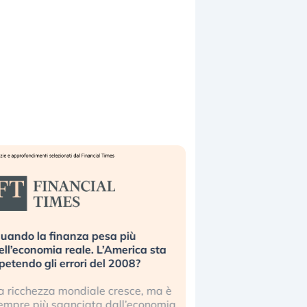
uando la finanza pesa più
Russia e Cina pronti
ell’economia reale. L’America sta
Starlink. Gli investit
ipetendo gli errori del 2008?
sottovalutando il ris
a ricchezza mondiale cresce, ma è
Gli investitori tech c
empre più sganciata dall’economia
ignorare il rischio geop