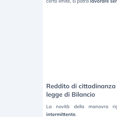
certo limite, si potrà
lavorare se
Reddito di cittadinanza 
legge di Bilancio
La novità della manovra r
intermittente
.