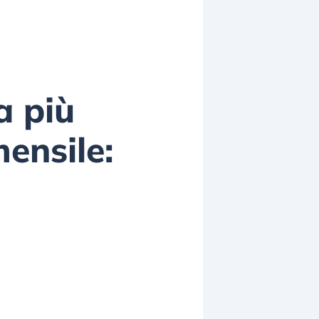
a più
ensile: