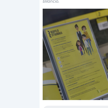
Bilancio.
Dalle valutazioni estr
correzione. Cosa sta g
repricing degli asset?
Gli investitori stanno 
mostrando segni di s