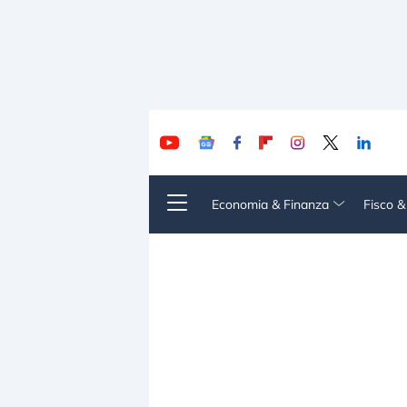
Economia & Finanza
Fisco 