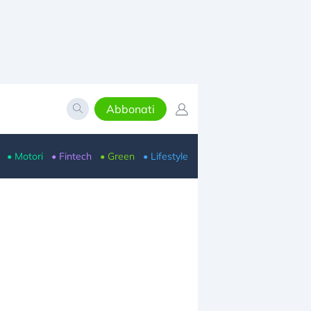
Abbonati
• Motori
• Fintech
• Green
• Lifestyle