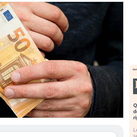
eme alla
«La mia vita è rovinata». Investitori
Q
uidando il
in preda al panico dopo lo scoppio
d
della bolla AI
r
finalmente
Il crollo della bolla AI travolge il
L
tanchezza
Kospi, mentre gli investitori retail (…)
s