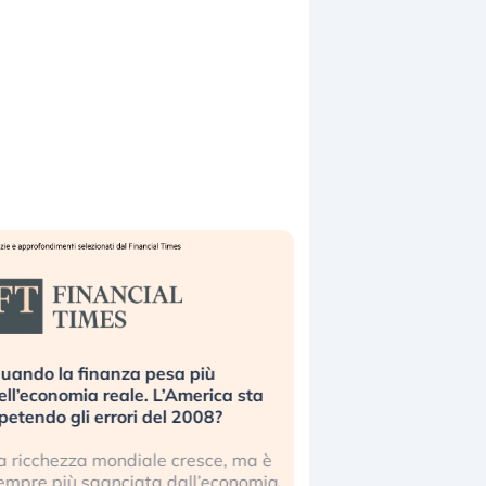
uando la finanza pesa più
Russia e Cina pronti
ell’economia reale. L’America sta
Starlink. Gli investit
ipetendo gli errori del 2008?
sottovalutando il ris
a ricchezza mondiale cresce, ma è
Gli investitori tech c
empre più sganciata dall’economia
ignorare il rischio geop