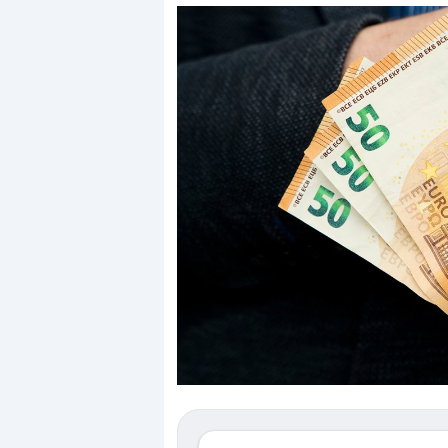
Dalle valutazioni estr
correzione. Cosa sta g
repricing degli asset?
Gli investitori stanno 
mostrando segni di s