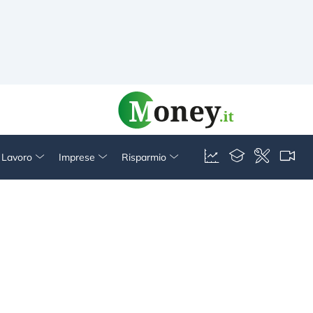
& Lavoro
Imprese
Risparmio