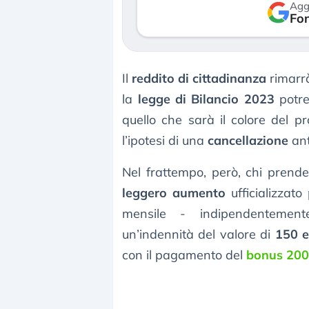
Agg
verso le (…)
Fon
3 agosto 2026
Il
reddito di cittadinanza
rimarrà
la
legge di Bilancio 2023
potre
quello che sarà il colore del 
l’ipotesi di una
cancellazione
ant
Nel frattempo, però, chi prende
leggero aumento
ufficializzato
mensile - indipendentement
un’indennità del valore di
150 
con il pagamento del
bonus 200