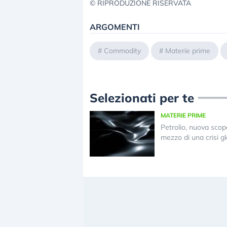
© RIPRODUZIONE RISERVATA
ARGOMENTI
#
Commodity
#
Materie prime
Selezionati per te
MATERIE PRIME
Petrolio, nuova scop
mezzo di una crisi g