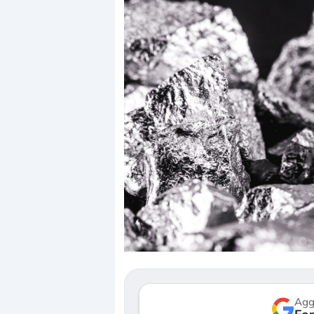
Dalle valutazioni estr
correzione. Cosa sta g
repricing degli asset?
Gli investitori stanno 
mostrando segni di s
verso le (…)
Agg
3 agosto 2026