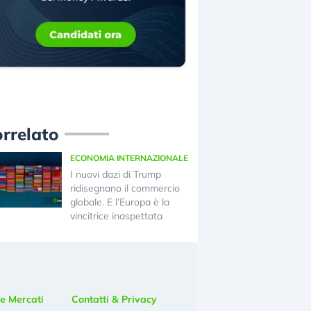
rrelato
ECONOMIA INTERNAZIONALE
I nuovi dazi di Trump
ridisegnano il commercio
globale. E l’Europa è la
vincitrice inaspettata
e Mercati
Contatti & Privacy