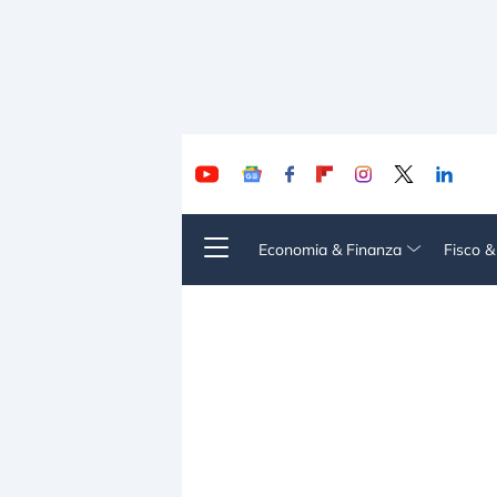
Economia & Finanza
Fisco 