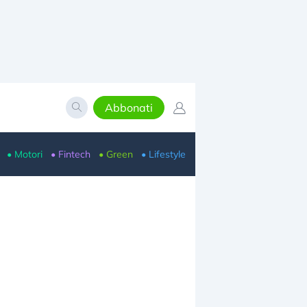
Abbonati
• Motori
• Fintech
• Green
• Lifestyle