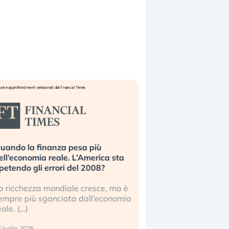
uando la finanza pesa più
Russia e Cina pronti
ell’economia reale. L’America sta
Starlink. Gli investit
ipetendo gli errori del 2008?
sottovalutando il ris
a ricchezza mondiale cresce, ma è
Gli investitori tech c
empre più sganciata dall’economia
ignorare il rischio geop
eale. (…)
17 luglio 2026
 luglio 2026