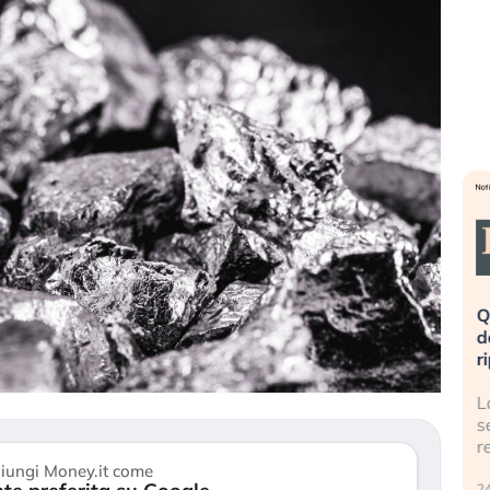
eme alla
«La mia vita è rovinata». Investitori
Q
uidando il
in preda al panico dopo lo scoppio
d
della bolla AI
r
finalmente
Il crollo della bolla AI travolge il
L
tanchezza
Kospi, mentre gli investitori retail (…)
s
r
30 luglio 2026
iungi Money.it come
24