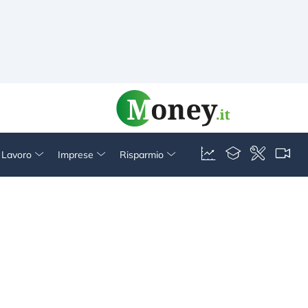
& Lavoro
Imprese
Risparmio