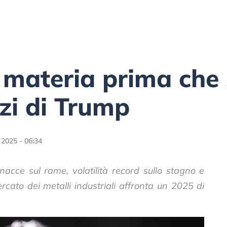
 materia prima che s
azi di Trump
 2025 - 06:34
acce sul rame, volatilità record sullo stagno e
ercato dei metalli industriali affronta un 2025 di