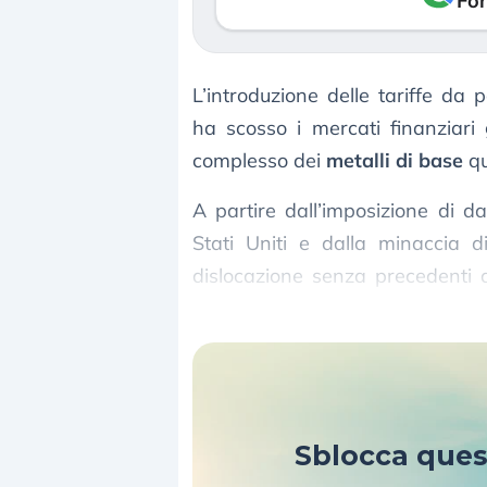
Fon
L’introduzione delle tariffe da
ha scosso i mercati finanziari g
complesso dei
metalli di base
qu
A partire dall’imposizione di da
Stati Uniti e dalla minaccia d
dislocazione senza precedenti 
una crescente volatilità nei prezz
Sblocca que