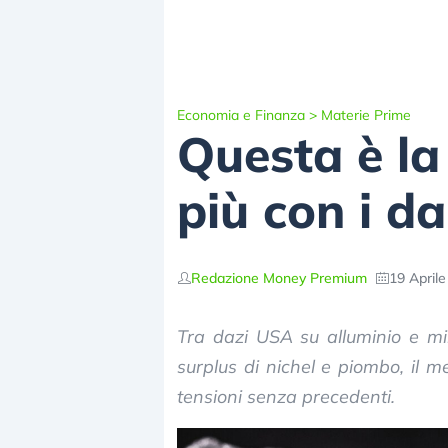
Economia e Finanza
>
Materie Prime
Questa è la
più con i d
Redazione Money Premium
19 Aprile
Tra dazi USA su alluminio e min
surplus di nichel e piombo, il m
tensioni senza precedenti.