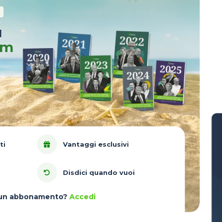
u
um
ti
Vantaggi esclusivi
Disdici quando vuoi
à un abbonamento?
Accedi