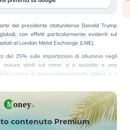
te preferita su Google
 parte del presidente statunitense Donald Trump
lobali, con effetti particolarmente evidenti sul
otati al London Metal Exchange (LME).
zi del 25% sulle importazioni di alluminio negli
i misure simili sul rame, si è assistito a una
delle catene di approvvigionamento globali e a
i.
sto contenuto Premium