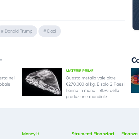
#
Donald Trump
#
Dazi
Co
MATERIE PRIME
erta nel
Questo metallo vale oltre
lobale
€270.000 al kg. E solo 2 Paesi
hanno in mano il 95% della
produzione mondiale
Money.it
Strumenti Finanziari
Finanza 