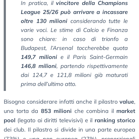
In pratica, il
vincitore della Champions
League 25/26 può arrivare a incassare
oltre 130 milioni
considerando tutte le
varie voci. Le stime di
Calcio e Finanza
sono chiare: in caso di trionfo a
Budapest, l’Arsenal toccherebbe quota
149,7 milioni
e il Paris Saint-Germain
146,8 milioni
, partendo rispettivamente
dai 124,7 e 121,8 milioni già maturati
prima dell’ultimo atto.
Bisogna considerare infatti anche il pilastro
value
,
una torta da
853 milioni
che combina il
market
pool
(legato ai diritti televisivi) e il
ranking storico
dei club. Il pilastro si divide in una parte europea
(73%) e una non europea (27%), proporzionali