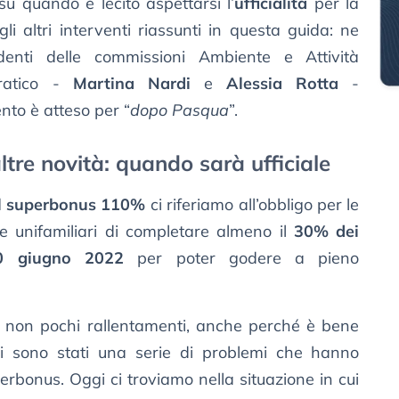
u quando è lecito aspettarsi l’
ufficialità
per la
i altri interventi riassunti in questa guida: ne
identi delle commissioni Ambiente e Attività
cratico -
Martina Nardi
e
Alessia Rotta
-
nto è atteso per “
dopo Pasqua
”.
tre novità: quando sarà ufficiale
l superbonus 110%
ci riferiamo all’obbligo per le
e unifamiliari di completare almeno il
30% dei
30 giugno 2022
per poter godere a pieno
non pochi rallentamenti, anche perché è bene
ci sono stati una serie di problemi che hanno
perbonus. Oggi ci troviamo nella situazione in cui