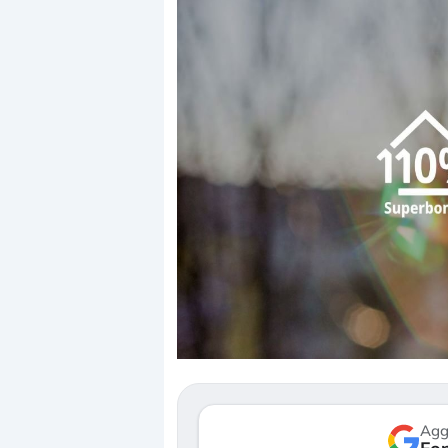
Dalle valutazioni e
correzione. Cosa st
repricing degli asse
Gli investitori stan
mostrando segni di
verso le (…)
Agg
3 agosto 2026