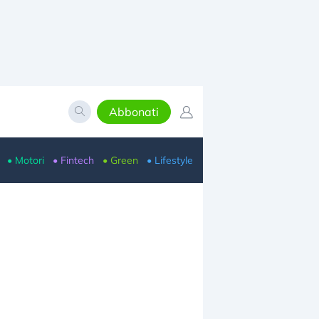
Abbonati
• Motori
• Fintech
• Green
• Lifestyle