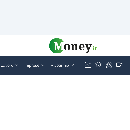
& Lavoro
Imprese
Risparmio