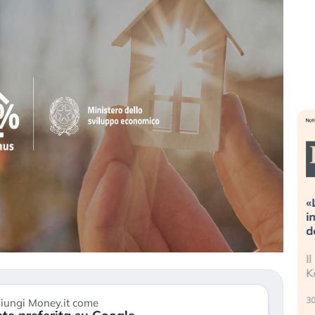
streme alla
«La mia vita è rovinata». Investitori
a guidando il
in preda al panico dopo lo scoppio
t?
della bolla AI
no finalmente
Il crollo della bolla AI travolge il
 stanchezza
Kospi, mentre gli investitori retail (…)
30 luglio 2026
iungi Money.it come