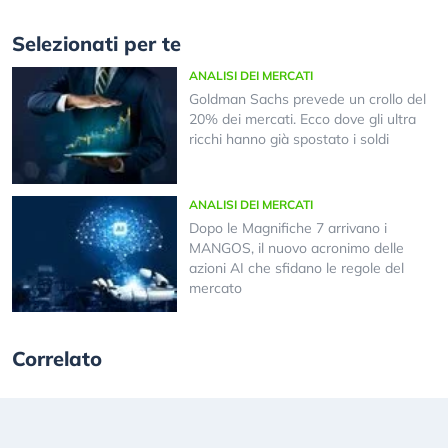
Selezionati per te
ANALISI DEI MERCATI
Goldman Sachs prevede un crollo del
20% dei mercati. Ecco dove gli ultra
ricchi hanno già spostato i soldi
ANALISI DEI MERCATI
Dopo le Magnifiche 7 arrivano i
MANGOS, il nuovo acronimo delle
azioni AI che sfidano le regole del
mercato
Correlato