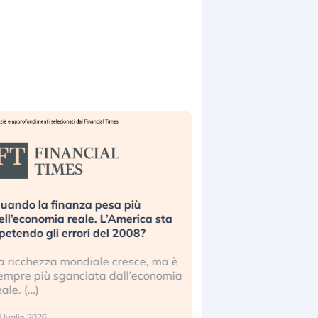
uando la finanza pesa più
Russia e Cina pronti
ell’economia reale. L’America sta
Starlink. Gli investit
ipetendo gli errori del 2008?
sottovalutando il ris
a ricchezza mondiale cresce, ma è
Gli investitori tech c
empre più sganciata dall’economia
ignorare il rischio geop
eale. (…)
17 luglio 2026
 luglio 2026