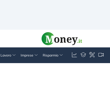
& Lavoro
Imprese
Risparmio