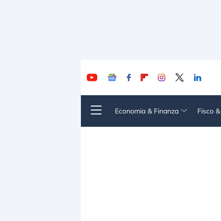
Economia & Finanza
Fisco 