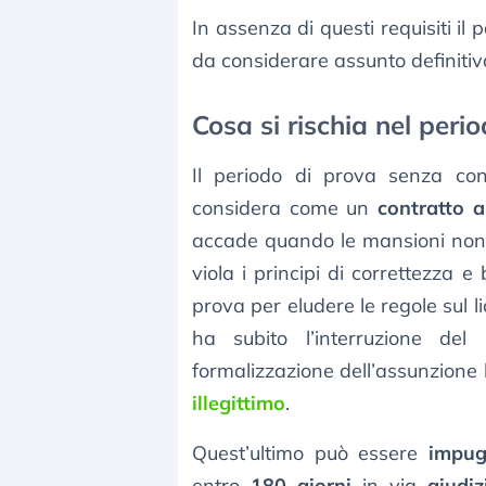
In assenza di questi requisiti il 
da considerare assunto definitiv
Cosa si rischia nel peri
Il periodo di prova senza cont
considera come un
contratto a
accade quando le mansioni non 
viola i principi di correttezza 
prova per eludere le regole sul l
ha subito l’interruzione del
formalizzazione dell’assunzione ha
illegittimo
.
Quest’ultimo può essere
impug
entro
180 giorni
in via
giudiz