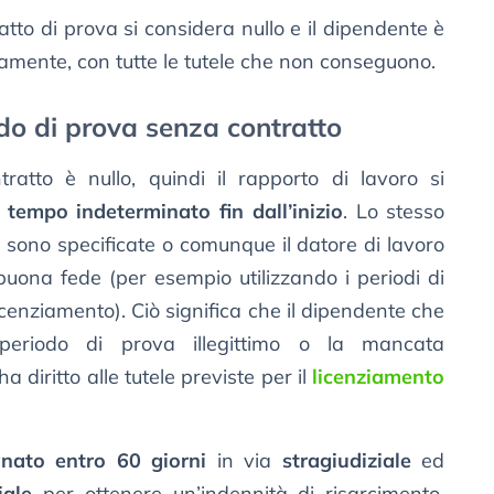
patto di prova si considera nullo e il dipendente è
amente, con tutte le tutele che non conseguono.
odo di prova senza contratto
ratto è nullo, quindi il rapporto di lavoro si
 tempo indeterminato fin dall’inizio
. Lo stesso
sono specificate o comunque il datore di lavoro
e buona fede (per esempio utilizzando i periodi di
icenziamento). Ciò significa che il dipendente che
 periodo di prova illegittimo o la mancata
 diritto alle tutele previste per il
licenziamento
nato entro 60 giorni
in via
stragiudiziale
ed
iale
per ottenere un’indennità di risarcimento,