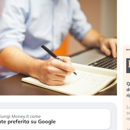
eme alla
«La mia vita è rovinata». Investitori
Q
uidando il
in preda al panico dopo lo scoppio
d
della bolla AI
r
finalmente
Il crollo della bolla AI travolge il
L
tanchezza
Kospi, mentre gli investitori retail (…)
s
iungi Money.it come
r
te preferita su Google
30 luglio 2026
24