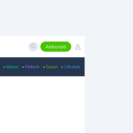
Abbonati
• Motori
• Fintech
• Green
• Lifestyle