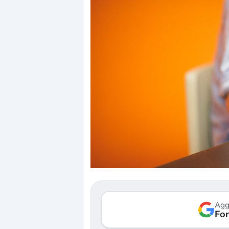
Dalle valutazioni estr
correzione. Cosa sta g
repricing degli asset?
Gli investitori stanno 
mostrando segni di s
Agg
verso le (…)
Fon
3 agosto 2026