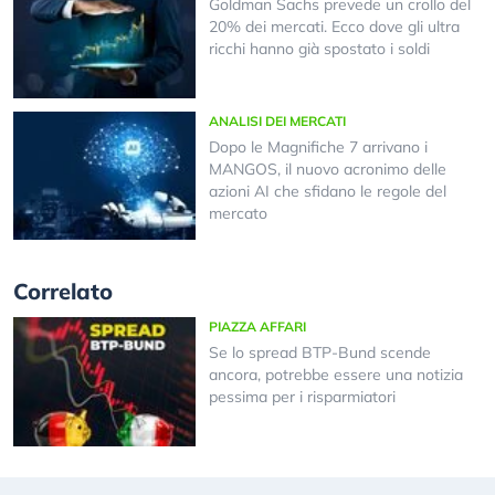
Goldman Sachs prevede un crollo del
20% dei mercati. Ecco dove gli ultra
ricchi hanno già spostato i soldi
ANALISI DEI MERCATI
Dopo le Magnifiche 7 arrivano i
MANGOS, il nuovo acronimo delle
azioni AI che sfidano le regole del
mercato
Correlato
PIAZZA AFFARI
Se lo spread BTP-Bund scende
ancora, potrebbe essere una notizia
pessima per i risparmiatori