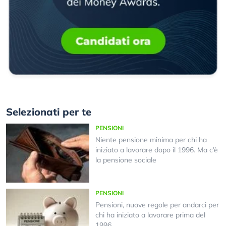
Selezionati per te
PENSIONI
Niente pensione minima per chi ha
iniziato a lavorare dopo il 1996. Ma c’è
la pensione sociale
PENSIONI
Pensioni, nuove regole per andarci per
chi ha iniziato a lavorare prima del
1996