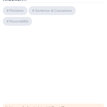
#
Pensione
#
Sentenze di Cassazione
#
Reversibilità