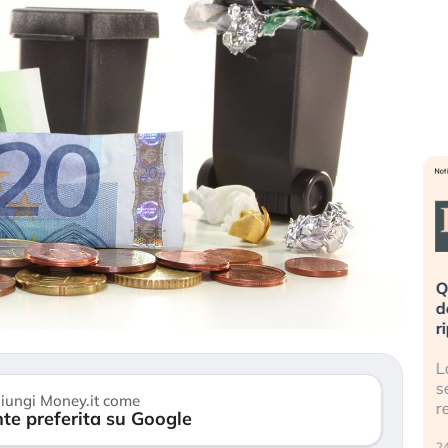
eme alla
«La mia vita è rovinata». Investitori
Q
uidando il
in preda al panico dopo lo scoppio
d
della bolla AI
r
finalmente
Il crollo della bolla AI travolge il
L
tanchezza
Kospi, mentre gli investitori retail (…)
s
iungi Money.it come
r
te preferita su Google
30 luglio 2026
24