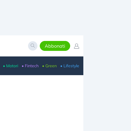
Abbonati
• Motori
• Fintech
• Green
• Lifestyle