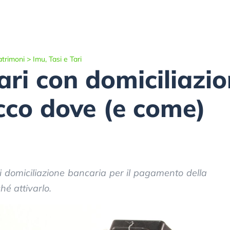
atrimoni
>
Imu, Tasi e Tari
ari con domiciliazi
cco dove (e come)
 di domiciliazione bancaria per il pagamento della
é attivarlo.