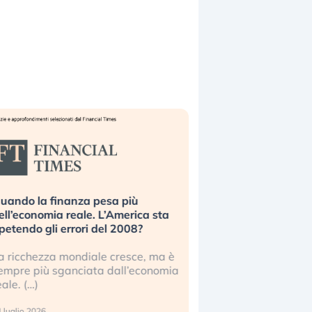
uando la finanza pesa più
Russia e Cina pronti
ell’economia reale. L’America sta
Starlink. Gli investit
ipetendo gli errori del 2008?
sottovalutando il ris
a ricchezza mondiale cresce, ma è
Gli investitori tech c
empre più sganciata dall’economia
ignorare il rischio geop
eale. (…)
17 luglio 2026
 luglio 2026