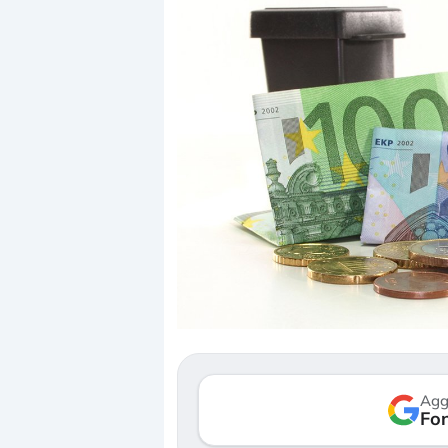
Dalle valutazioni estr
correzione. Cosa sta g
repricing degli asset?
Gli investitori stanno 
mostrando segni di s
Agg
verso le (…)
Fon
3 agosto 2026