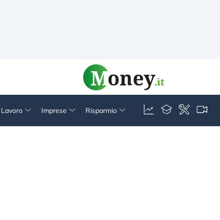
& Lavoro
Imprese
Risparmio