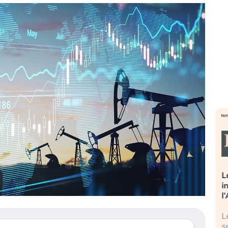
sa più
Russia e Cina pronti a spegnere
L
’America sta
Starlink. Gli investitori stanno
i
l 2008?
sottovalutando il rischio?
l
 cresce, ma è
Gli investitori tech continuano a
L
dall’economia
ignorare il rischio geopolitico: il (…)
s