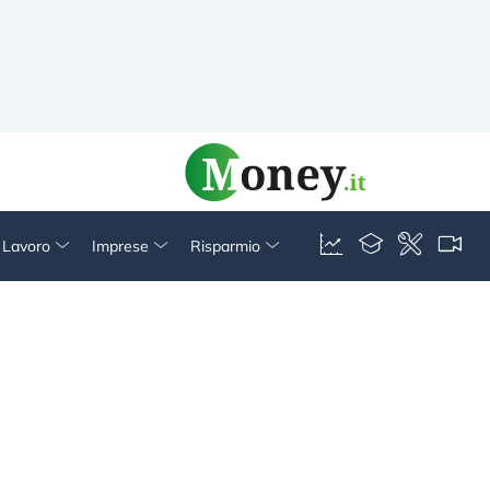
& Lavoro
Imprese
Risparmio