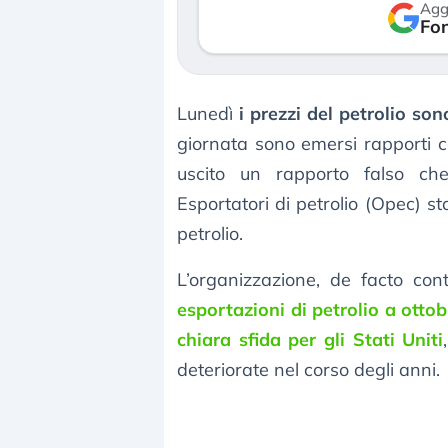
Agg
reale. (…)
Fon
luglio 2026
24 luglio 2026
Lunedì
i prezzi del petrolio sono
giornata sono emersi rapporti co
uscito un rapporto falso ch
Esportatori di petrolio (Opec) s
petrolio.
L’organizzazione, de facto contr
esportazioni di petrolio a ottob
chiara sfida per gli Stati Uniti
deteriorate nel corso degli anni.