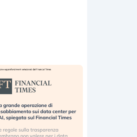
a grande operazione di
Bending Spoons non 
nsabbiamento sui data center per
la tecnologia europe
’AI, spiegata sul Financial Times
scalare?
e regole sulla trasparenza
Perché gli americani e 
embrano non valere per i data
stanno superando in 