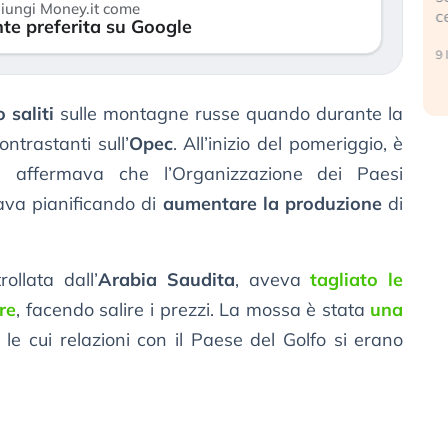
iungi Money.it come
c
te preferita su Google
17 luglio 2026
9 
 saliti
sulle montagne russe quando durante la
ntrastanti sull’
Opec
. All’inizio del pomeriggio, è
e affermava che l’Organizzazione dei Paesi
tava pianificando di
aumentare la produzione
di
ollata dall’
Arabia Saudita
, aveva
tagliato le
re
, facendo salire i prezzi. La mossa è stata
una
, le cui relazioni con il Paese del Golfo si erano