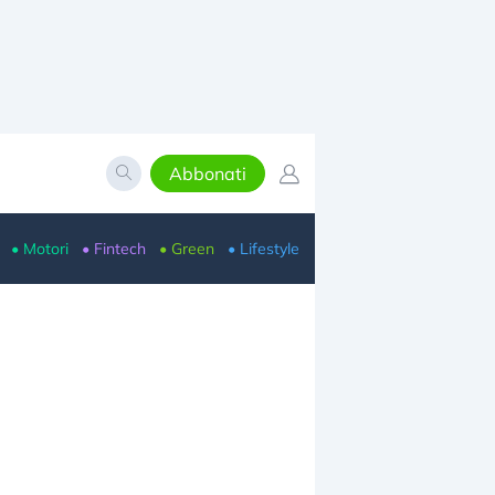
Abbonati
• Motori
• Fintech
• Green
• Lifestyle