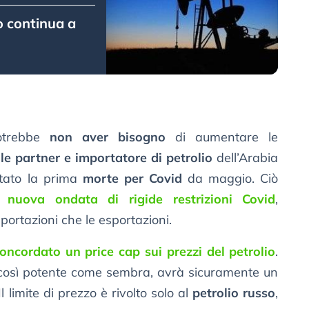
io continua a
potrebbe
non aver bisogno
di aumentare le
le partner e importatore di petrolio
dell’Arabia
rtato la prima
morte per Covid
da maggio. Ciò
na
nuova ondata di rigide restrizioni Covid
,
portazioni che le esportazioni.
oncordato un price cap sui prezzi del petrolio
.
così potente come sembra, avrà sicuramente un
Il limite di prezzo è rivolto solo al
petrolio russo
,