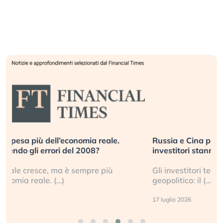
Russia e Cina pronti a spegnere Starlink. Gli
investitori stanno sottovalutando il rischio?
Gli investitori tech continuano a ignorare il rischio
geopolitico: il (…)
17 luglio 2026