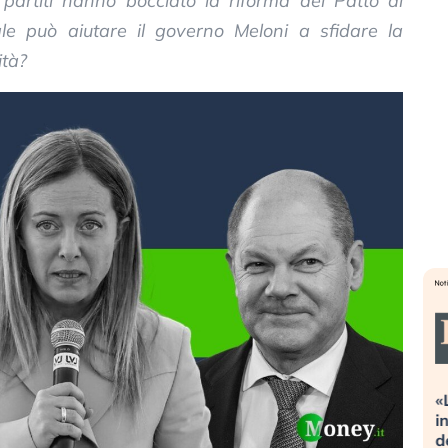
 partiti hanno bocciato la riforma del Patto di
rale può aiutare il governo Meloni a sfidare la
ità?
Dalle valutazioni estreme alla
«La mia v
correzione. Cosa sta guidando il
in preda 
repricing degli asset?
della bol