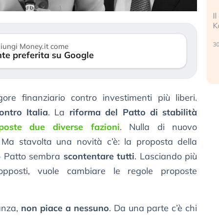
Gli investitori stanno finalmente
Il crollo 
mostrando segni di stanchezza
Kospi, men
verso le (…)
30 luglio 20
iungi Money.it come
te preferita su Google
3 agosto 2026
igore finanziario contro investimenti più liberi.
ntro Italia
. La
riforma del Patto di stabilità
poste due diverse fazioni
. Nulla di nuovo
. Ma stavolta una novità c’è: la proposta della
o Patto sembra
scontentare tutti
. Lasciando più
pposti, vuole cambiare le regole proposte
tanza,
non piace a nessuno
. Da una parte c’è chi