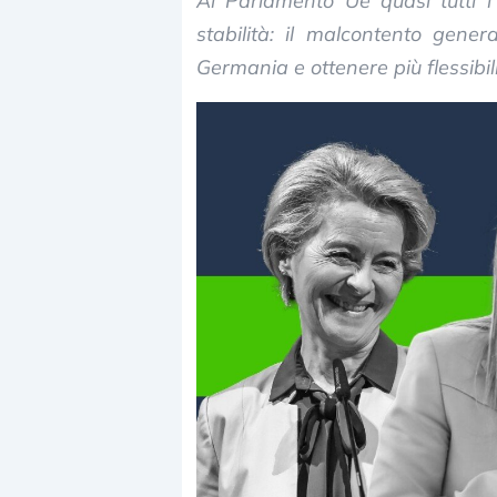
Al Parlamento Ue quasi tutti i
stabilità: il malcontento gene
Germania e ottenere più flessibil