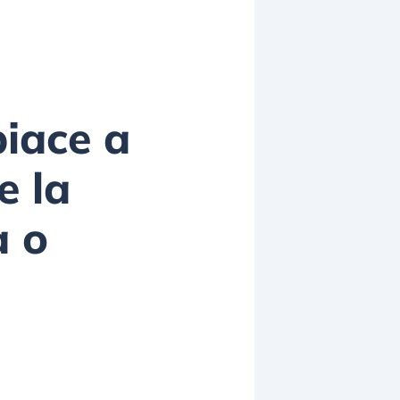
piace a
e la
à o