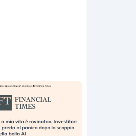
ita è rovinata». Investitori
Quando la finanza pesa più
al panico dopo lo scoppio
dell’economia reale. L’Ameri
la AI
ripetendo gli errori del 2008