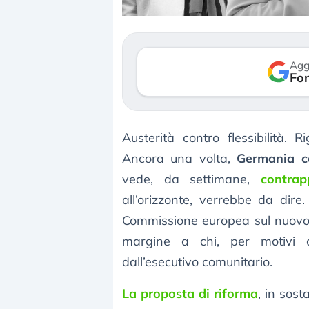
Agg
Fon
Austerità contro flessibilità. R
Ancora una volta,
Germania co
vede, da settimane,
contrap
all’orizzonte, verrebbe da dire
Commissione europea sul nuov
margine a chi, per motivi o
dall’esecutivo comunitario.
La proposta di riforma
, in sos