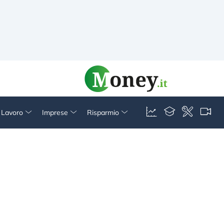
& Lavoro
Imprese
Risparmio