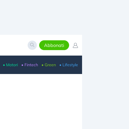
Abbonati
• Motori
• Fintech
• Green
• Lifestyle