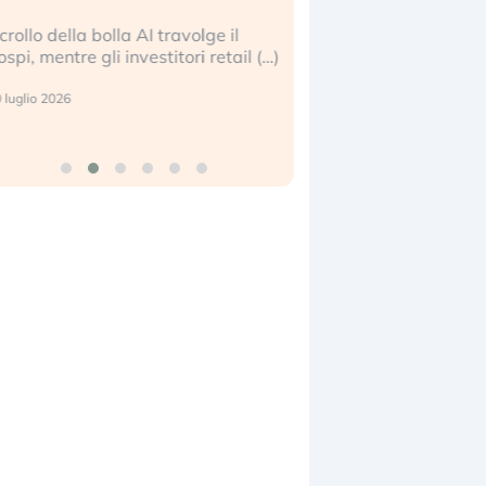
della bolla AI travolge il
La ricchezza mondiale cresc
tre gli investitori retail (…)
sempre più sganciata dall’e
reale. (…)
26
24 luglio 2026