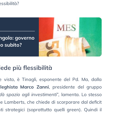
ssibilità?
’angolo: governo
lo subito?
iede più flessibilità
me visto, è Tinagli, esponente del Pd. Ma, dalla
l
leghista Marco Zanni
, presidente del gruppo
dà spazio agli investimenti
”, lamenta. Lo stesso
e Lamberts, che chiede di scorporare dal deficit
i strategici (soprattutto quelli green). Quindi il