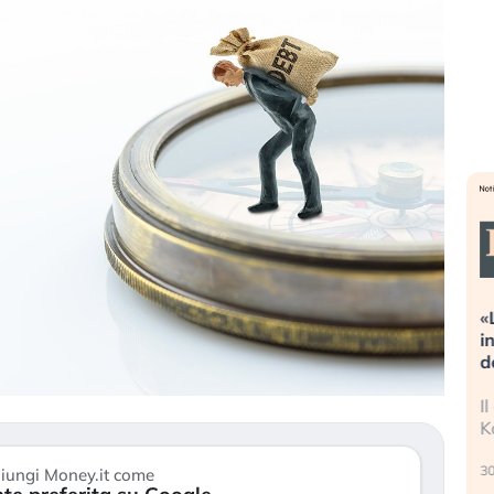
Dalle valutazioni estreme alla
«La mia v
correzione. Cosa sta guidando il
in preda 
repricing degli asset?
della bol
Gli investitori stanno finalmente
Il crollo 
mostrando segni di stanchezza
Kospi, men
verso le (…)
30 luglio 20
iungi Money.it come
3 agosto 2026