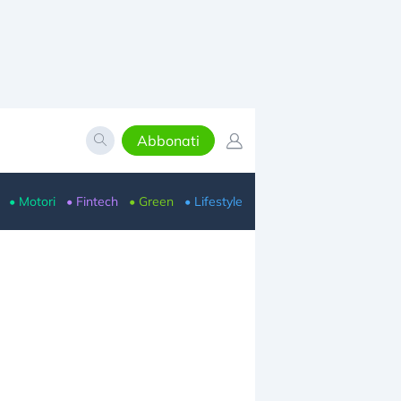
Abbonati
• Motori
• Fintech
• Green
• Lifestyle