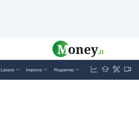
& Lavoro
Imprese
Risparmio