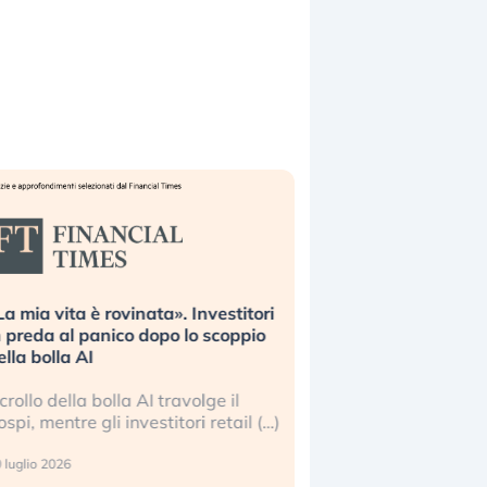
ita è rovinata». Investitori
Quando la finanza pesa più
al panico dopo lo scoppio
dell’economia reale. L’Ameri
la AI
ripetendo gli errori del 2008
della bolla AI travolge il
La ricchezza mondiale cresc
tre gli investitori retail (…)
sempre più sganciata dall’e
reale. (…)
26
24 luglio 2026