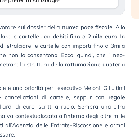
te preferita su Google
vorare sul dossier della
nuova pace fiscale
. Allo
llare le
cartelle
con
debiti fino a 2mila euro
. In
stralciare le cartelle con importi fino a 3mila
one non lo consentono. Ecco, quindi, che il neo-
etrare la struttura della
rottamazione quater
a
e è una priorità per l’esecutivo Meloni. Gli ultimi
 cancellazioni di cartelle, seppur con
regole
liardi di euro iscritti a ruolo. Sembra una cifra
 ma va contestualizzata all’interno degli oltre mille
dati all’Agenzia delle Entrate-Riscossione e ormai
ssare.