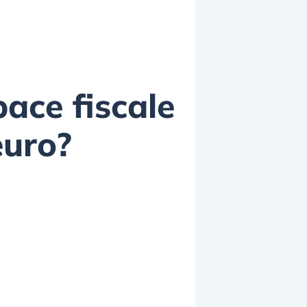
pace fiscale
euro?