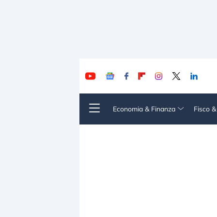
Economia & Finanza
Fisco 