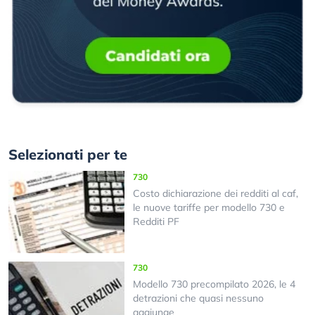
Selezionati per te
730
Costo dichiarazione dei redditi al caf,
le nuove tariffe per modello 730 e
Redditi PF
730
Modello 730 precompilato 2026, le 4
detrazioni che quasi nessuno
aggiunge