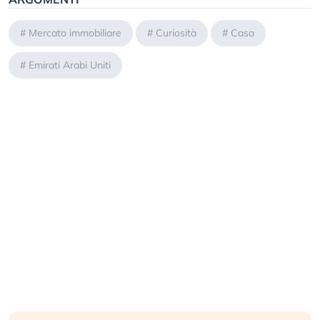
#
Mercato immobiliare
#
Curiosità
#
Casa
#
Emirati Arabi Uniti