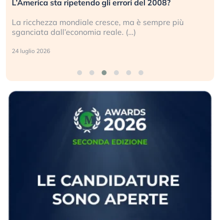
L’America sta ripetendo gli errori del 2008?
La ricchezza mondiale cresce, ma è sempre più
sganciata dall’economia reale. (…)
24 luglio 2026