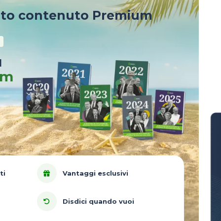
sto contenuto Premium
u
um
ti
Vantaggi esclusivi
Disdici quando vuoi