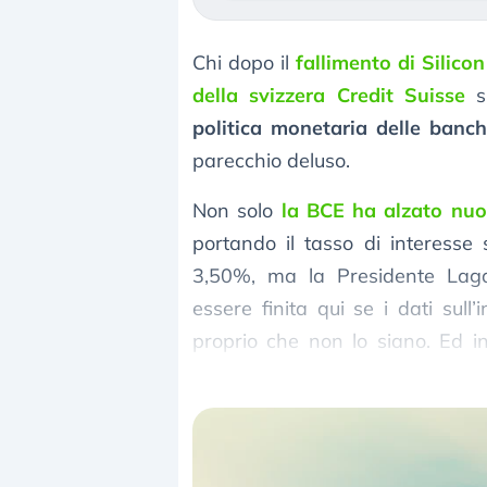
Chi dopo il
fallimento di Silico
della svizzera Credit Suisse
s
politica monetaria delle banch
parecchio deluso.
Non solo
la BCE ha alzato nuo
portando il tasso di interesse s
3,50%, ma la Presidente Laga
essere finita qui se i dati sull
proprio che non lo siano. Ed in
aumenti da 25 punti base
, uno