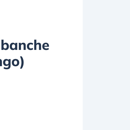
e banche
ngo)