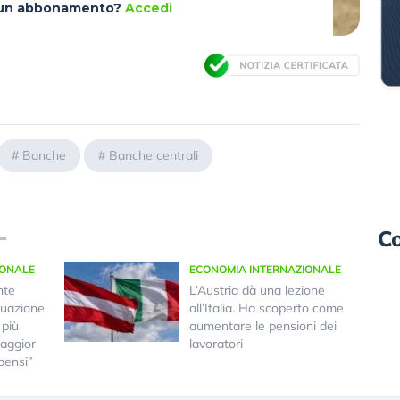
à un abbonamento?
Accedi
#
Banche
#
Banche centrali
Co
IONALE
ECONOMIA INTERNAZIONALE
nte
L’Austria dà una lezione
tuazione
all’Italia. Ha scoperto come
 più
aumentare le pensioni dei
maggior
lavoratori
pensi”