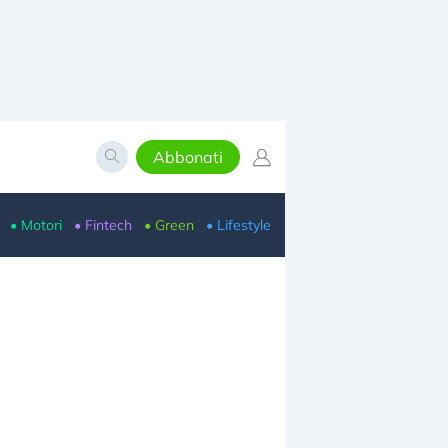
Abbonati
• Motori
• Fintech
• Green
• Lifestyle