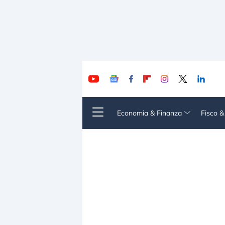
Economia & Finanza
Fisco 