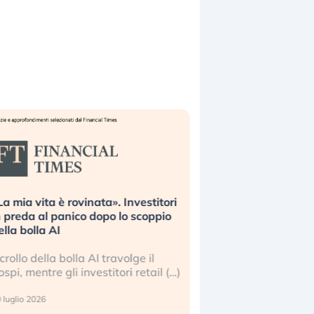
La mia vita è rovinata». Investitori
Quando la finanza p
n preda al panico dopo lo scoppio
dell’economia reale. 
ella bolla AI
ripetendo gli errori 
l crollo della bolla AI travolge il
La ricchezza mondial
ospi, mentre gli investitori retail (…)
sempre più sganciata
reale. (…)
 luglio 2026
24 luglio 2026