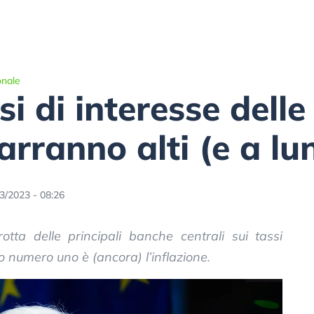
onale
si di interesse dell
arranno alti (e a lu
3/2023 - 08:26
otta delle principali banche centrali sui tassi
o numero uno è (ancora) l’inflazione.