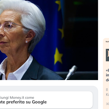
Dalle valutazioni estreme alla
«
correzione. Cosa sta guidando il
i
repricing degli asset?
d
Gli investitori stanno finalmente
I
mostrando segni di stanchezza
K
iungi Money.it come
verso le (…)
te preferita su Google
30
3 agosto 2026