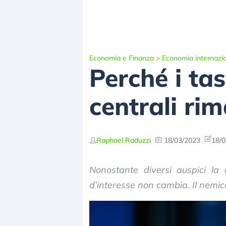
Economia e Finanza
>
Economia internazi
Perché i tas
centrali rim
Raphael Raduzzi
18/03/2023
18/0
Nonostante diversi auspici la r
d’interesse non cambia. Il nemic