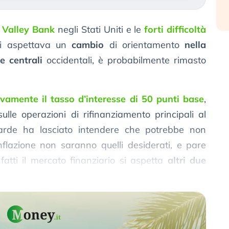
n Valley Bank
negli Stati Uniti e le
forti difficoltà
i aspettava un
cambio
di orientamento
nella
e centrali
occidentali, è probabilmente rimasto
vamente il tasso d’interesse di 50 punti base
,
ulle operazioni di rifinanziamento principali al
rde ha lasciato intendere che potrebbe non
’inflazione non saranno quelli desiderati, e pare
fatti il mercato finanziario si aspetta
altri due
 a maggio ed il secondo a giugno.