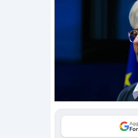
Agg
Fon