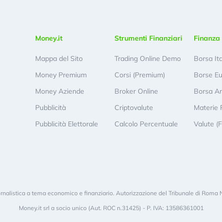
Money.it
Strumenti Finanziari
Finanza 
Mappa del Sito
Trading Online Demo
Borsa It
Money Premium
Corsi (Premium)
Borse E
Money Aziende
Broker Online
Borsa A
Pubblicità
Criptovalute
Materie 
Pubblicità Elettorale
Calcolo Percentuale
Valute (
rnalistica a tema economico e finanziario. Autorizzazione del Tribunale di Roma 
Money.it srl a socio unico (Aut. ROC n.31425) - P. IVA: 13586361001