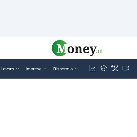
& Lavoro
Imprese
Risparmio