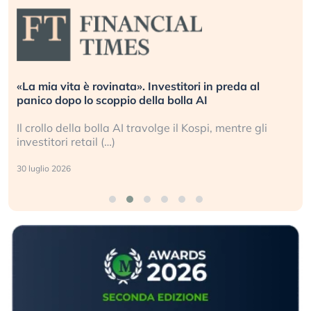
vita è rovinata». Investitori in preda al
Quando la
dopo lo scoppio della bolla AI
L’America 
o della bolla AI travolge il Kospi, mentre gli
La ricche
ori retail (…)
sganciata 
2026
24 luglio 202