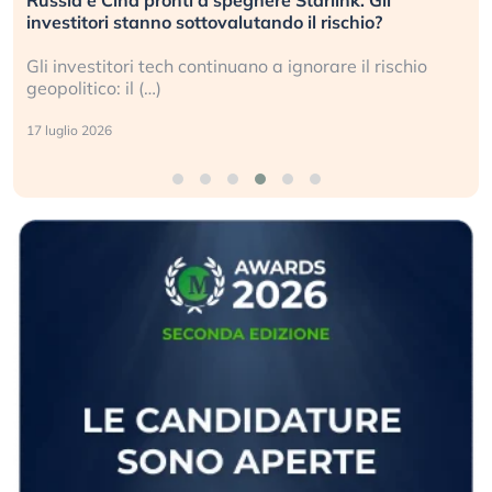
center per l’AI, spiegata sul Financial Times
Le regole sulla trasparenza sembrano non valere per
i data center e le big (…)
9 luglio 2026