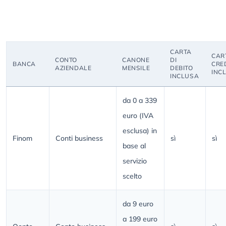
CARTA
CAR
CONTO
CANONE
DI
BANCA
CRE
AZIENDALE
MENSILE
DEBITO
INC
INCLUSA
da 0 a 339
euro (IVA
esclusa) in
Finom
Conti business
sì
sì
base al
servizio
scelto
da 9 euro
a 199 euro