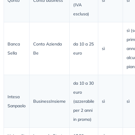
Qonto
Conto business
sì
sì
(IVA
esclusa)
sì (s
pri
Banca
Conto Azienda
da 10 a 25
sì
anno
Sella
Be
euro
alcu
pian
da 10 a 30
euro
Intesa
BusinessInsieme
(azzerabile
sì
sì
Sanpaolo
per 2 anni
in promo)