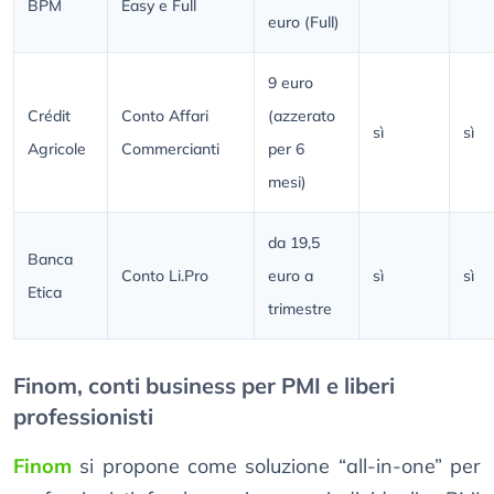
BPM
Easy e Full
euro (Full)
9 euro
Crédit
Conto Affari
(azzerato
sì
sì
Agricole
Commercianti
per 6
mesi)
da 19,5
Banca
Conto Li.Pro
euro a
sì
sì
Etica
trimestre
Finom, conti business per PMI e liberi
professionisti
Finom
si propone come soluzione “all-in-one” per