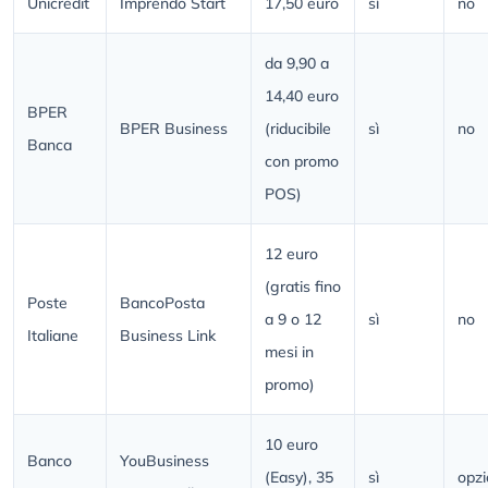
Unicredit
Imprendo Start
17,50 euro
sì
no
da 9,90 a
14,40 euro
BPER
BPER Business
(riducibile
sì
no
Banca
con promo
POS)
12 euro
(gratis fino
Poste
BancoPosta
a 9 o 12
sì
no
Italiane
Business Link
mesi in
promo)
10 euro
Banco
YouBusiness
(Easy), 35
sì
opzi