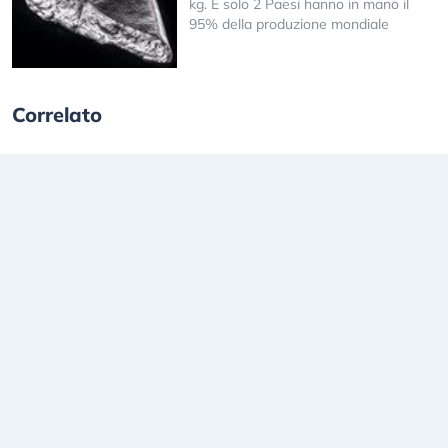
kg. E solo 2 Paesi hanno in mano il
95% della produzione mondiale
Correlato