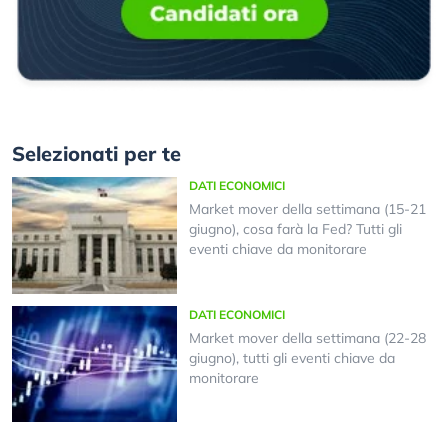
Selezionati per te
DATI ECONOMICI
Market mover della settimana (15-21
giugno), cosa farà la Fed? Tutti gli
eventi chiave da monitorare
DATI ECONOMICI
Market mover della settimana (22-28
giugno), tutti gli eventi chiave da
monitorare