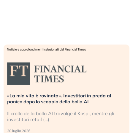
vita è rovinata». Investitori in preda al
Quando la
dopo lo scoppio della bolla AI
L’America 
o della bolla AI travolge il Kospi, mentre gli
La ricche
ori retail (…)
sganciata 
2026
24 luglio 202