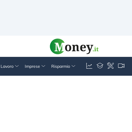
& Lavoro
Imprese
Risparmio