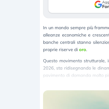
Agg
verso le (…)
Fon
3 agosto 2026
In un mondo sempre più frammenta
alleanze economiche e crescente 
banche centrali stanno silenzi
proprie riserve di
oro
.
Questo movimento strutturale, 
2026, sta ridisegnando le dinam
pavimento di domanda molto più s
percepito finora.