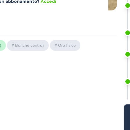
à un abbonamento?
Accedi
)
#
Banche centrali
#
Oro fisico