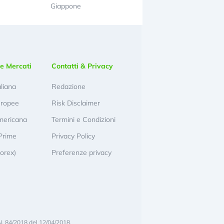
Giappone
e Mercati
Contatti & Privacy
aliana
Redazione
uropee
Risk Disclaimer
mericana
Termini e Condizioni
Prime
Privacy Policy
Forex)
Preferenze privacy
N. 84/2018 del 12/04/2018.