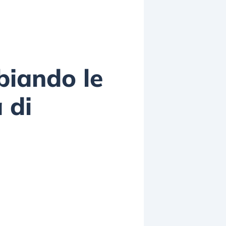
biando le
 di