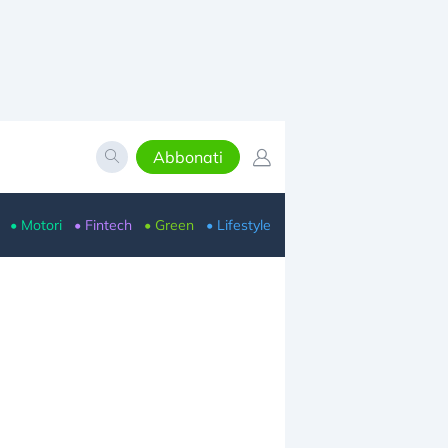
Abbonati
• Motori
• Fintech
• Green
• Lifestyle