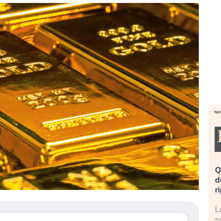
eme alla
«La mia vita è rovinata». Investitori
Q
uidando il
in preda al panico dopo lo scoppio
d
della bolla AI
r
finalmente
Il crollo della bolla AI travolge il
L
tanchezza
Kospi, mentre gli investitori retail (…)
s