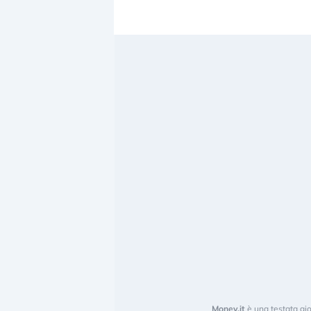
Money.it
è una testata gio