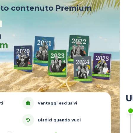
sto contenuto Premium
u
um
U
ti
Vantaggi esclusivi
Disdici quando vuoi