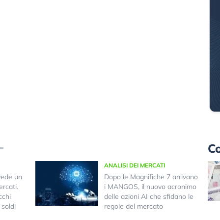
Co
ANALISI DEI MERCATI
vede un
Dopo le Magnifiche 7 arrivano
rcati.
i MANGOS, il nuovo acronimo
cchi
delle azioni AI che sfidano le
 soldi
regole del mercato