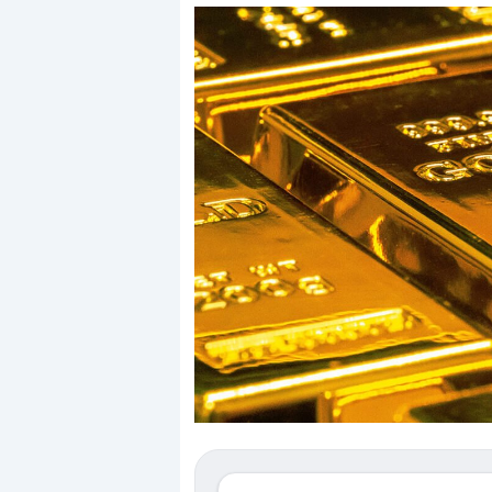
Dalle valutazioni estr
correzione. Cosa sta g
repricing degli asset?
Gli investitori stanno 
mostrando segni di s