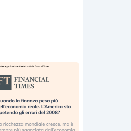
uando la finanza pesa più
Russia e Cina pronti
ell’economia reale. L’America sta
Starlink. Gli investit
ipetendo gli errori del 2008?
sottovalutando il ris
a ricchezza mondiale cresce, ma è
Gli investitori tech c
empre più sganciata dall’economia
ignorare il rischio geop