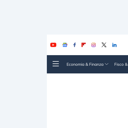
Economia & Finanza
Fisco 