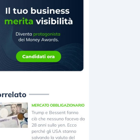
rrelato
MERCATO OBBLIGAZIONARIO
Trump e Bessent fanno
ciò che nessuno faceva da
28 anni sullo yen. Ecco
perché gli USA stanno
salvando la valuta del