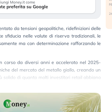
iungi Money.it come
r
te preferita su Google
30 luglio 2026
24
to da tensioni geopolitiche, ridefinizioni delle
sfiducia nelle valute di riserva tradizionali, le
osamente ma con determinazione rafforzando le
in corso da diversi anni e accelerato nel 2025-
iche del mercato del metallo giallo, creando un
olido di quanto molti investitori retail abbiano