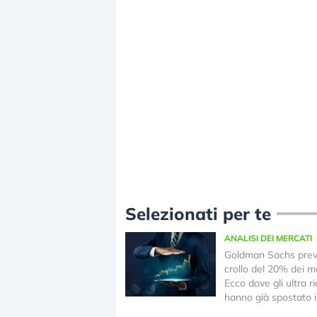
Selezionati per te
ANALISI DEI MERCATI
Goldman Sachs pre
crollo del 20% dei me
Ecco dove gli ultra ri
hanno già spostato i