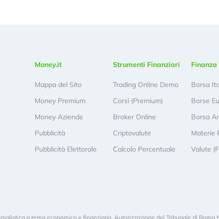
Money.it
Strumenti Finanziari
Finanza 
Mappa del Sito
Trading Online Demo
Borsa It
Money Premium
Corsi (Premium)
Borse E
Money Aziende
Broker Online
Borsa A
Pubblicità
Criptovalute
Materie 
Pubblicità Elettorale
Calcolo Percentuale
Valute (
rnalistica a tema economico e finanziario. Autorizzazione del Tribunale di Roma 