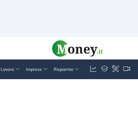
& Lavoro
Imprese
Risparmio