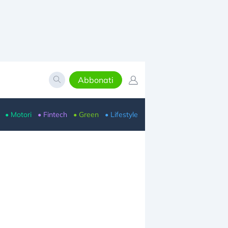
Abbonati
• Motori
• Fintech
• Green
• Lifestyle