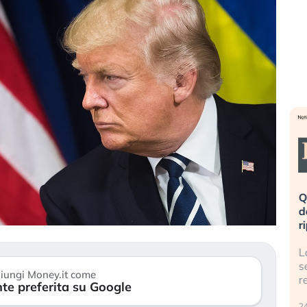
eme alla
«La mia vita è rovinata». Investitori
Q
uidando il
in preda al panico dopo lo scoppio
d
della bolla AI
r
finalmente
Il crollo della bolla AI travolge il
L
tanchezza
Kospi, mentre gli investitori retail (…)
s
iungi Money.it come
r
te preferita su Google
30 luglio 2026
24