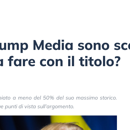
rump Media sono sce
 fare con il titolo?
iato a meno del 50% del suo massimo storico.
 punti di vista sull’argomento.