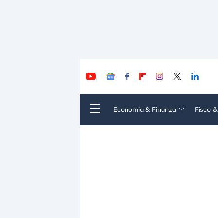
Economia & Finanza
Fisco 