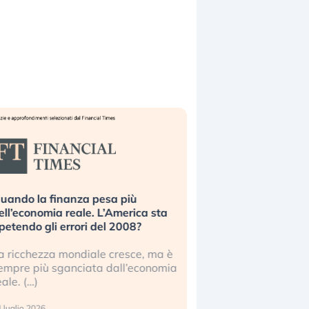
uando la finanza pesa più
Russia e Cina pronti
ell’economia reale. L’America sta
Starlink. Gli investit
ipetendo gli errori del 2008?
sottovalutando il ris
a ricchezza mondiale cresce, ma è
Gli investitori tech c
empre più sganciata dall’economia
ignorare il rischio geop
eale. (…)
17 luglio 2026
 luglio 2026