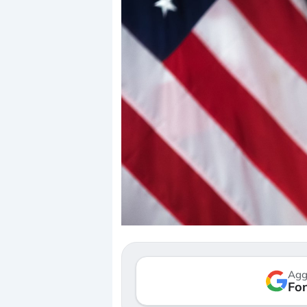
Dalle valutazioni estr
correzione. Cosa sta g
repricing degli asset?
Gli investitori stanno 
mostrando segni di s
Agg
verso le (…)
Fon
3 agosto 2026