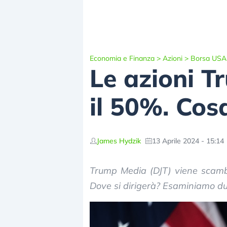
Economia e Finanza
>
Azioni
>
Borsa USA
Le azioni T
il 50%. Cosa
James Hydzik
13 Aprile 2024 - 15:14
Trump Media (DJT) viene scamb
Dove si dirigerà? Esaminiamo due