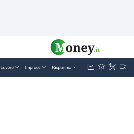
& Lavoro
Imprese
Risparmio