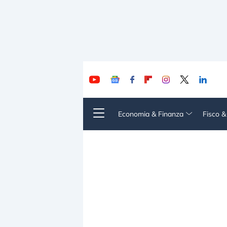
Economia & Finanza
Fisco 