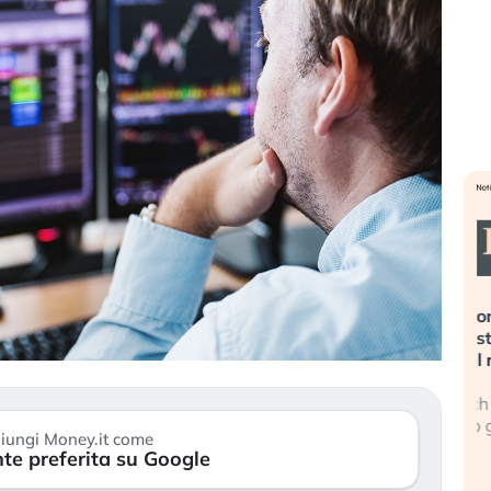
sa più
Russia e Cina pronti a spegnere
L
’America sta
Starlink. Gli investitori stanno
i
el 2008?
sottovalutando il rischio?
l
 cresce, ma è
Gli investitori tech continuano a
L
 dall’economia
ignorare il rischio geopolitico: il (…)
s
iungi Money.it come
c
te preferita su Google
17 luglio 2026
9