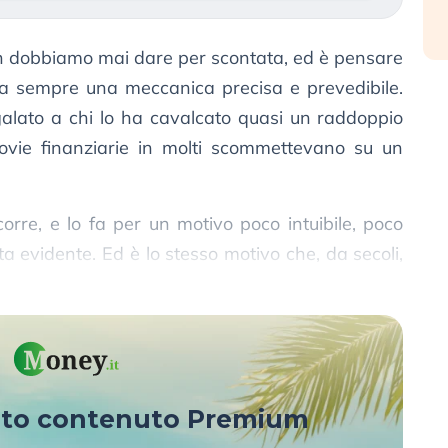
on dobbiamo mai dare per scontata, ed è pensare
ia sempre una meccanica precisa e prevedibile.
lato a chi lo ha cavalcato quasi un raddoppio
trovie finanziarie in molti scommettevano su un
rre, e lo fa per un motivo poco intuibile, poco
ta evidente. Ed è lo stesso motivo che, da secoli,
sto contenuto Premium