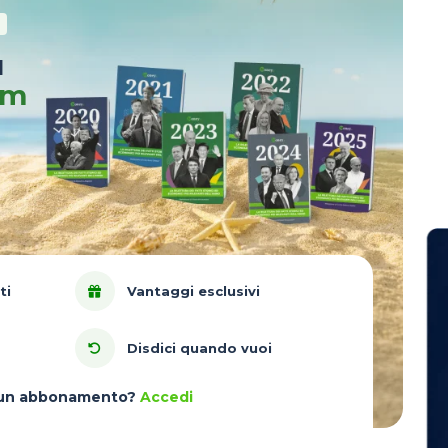
u
um
ti
Vantaggi esclusivi
Disdici quando vuoi
à un abbonamento?
Accedi