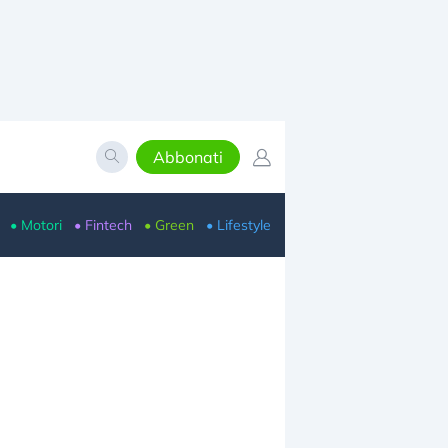
Abbonati
• Motori
• Fintech
• Green
• Lifestyle