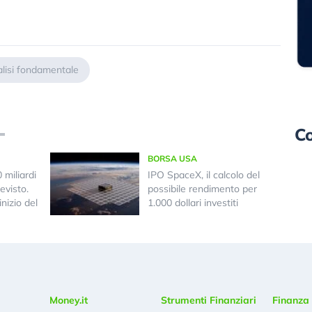
lisi fondamentale
Co
BORSA USA
miliardi
IPO SpaceX, il calcolo del
evisto.
possibile rendimento per
nizio del
1.000 dollari investiti
Money.it
Strumenti Finanziari
Finanza 