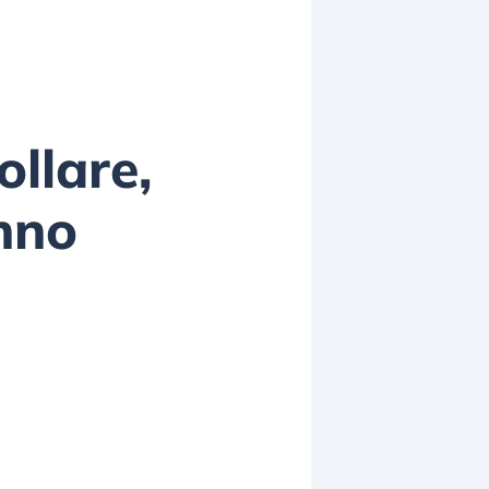
ollare,
anno