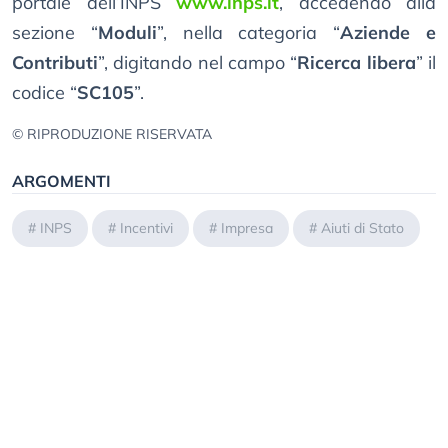
portale dell’INPS
www.inps.it
, accedendo alla
sezione “
Moduli
”, nella categoria “
Aziende e
Contributi
”, digitando nel campo “
Ricerca libera
” il
codice “
SC105
”.
© RIPRODUZIONE RISERVATA
ARGOMENTI
#
INPS
#
Incentivi
#
Impresa
#
Aiuti di Stato