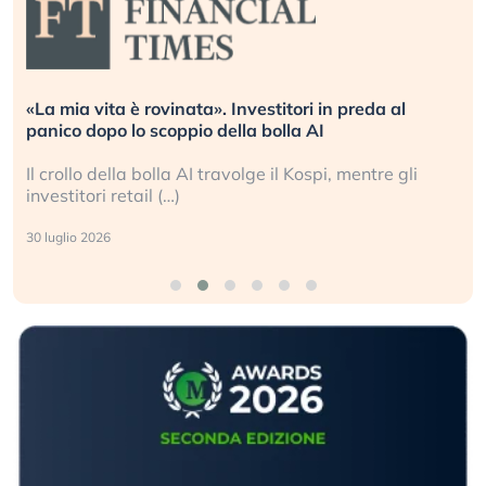
al
Quando la finanza pesa più dell’economia reale
L’America sta ripetendo gli errori del 2008?
gli
La ricchezza mondiale cresce, ma è sempre più
sganciata dall’economia reale. (…)
24 luglio 2026