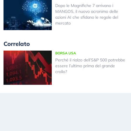
Dopo le Magnifiche 7 arrivano i
MANGOS, il nuovo acronimo delle
azioni AI che sfidano le regole del
mercato
Correlato
BORSA USA
Perché il rialzo dell’S&P 500 potrebbe
essere l’ultimo prima del grande
crollo?