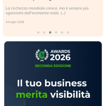
La ricchezza mondiale cresce, ma è sempre più
sganciata dall’economia reale. (…)
24 luglio 2026