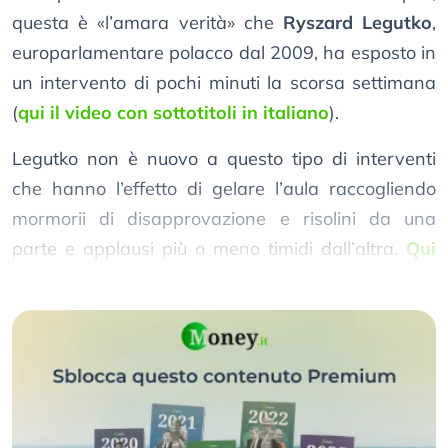
questa è «l’amara verità» che
Ryszard Legutko
,
europarlamentare polacco dal 2009, ha esposto in
un intervento di pochi minuti la scorsa settimana
(
qui il video con sottotitoli in italiano
).
Legutko non è nuovo a questo tipo di interventi
che hanno l’effetto di gelare l’aula raccogliendo
mormorii di disapprovazione e risolini da una
parte e applausi più o meno timidi dall’altra.
Qui
un intervento di 4 anni fa
.