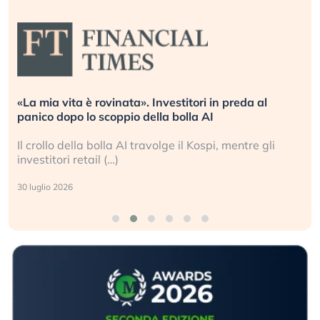
«La mia vita è rovinata». Investitori in preda al
panico dopo lo scoppio della bolla AI
Il crollo della bolla AI travolge il Kospi, mentre gli
investitori retail (…)
30 luglio 2026