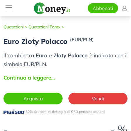
Abbonati
Quotazioni >
Quotazioni Forex >
(EUR/PLN)
Euro Zloty Polacco
Il cambio tra
Euro
e
Złoty Polacco
è indicato con il
simbolo EUR/PLN.
Continua a leggere...
Acquista
Vendi
*80% dei conti al dettaglio di CFD perdono denaro.
-
- %