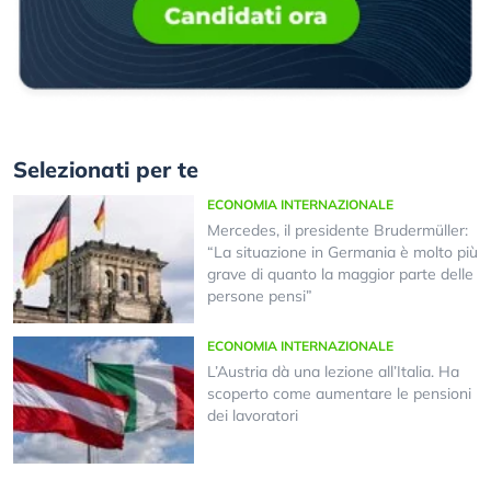
Selezionati per te
ECONOMIA INTERNAZIONALE
Mercedes, il presidente Brudermüller:
“La situazione in Germania è molto più
grave di quanto la maggior parte delle
persone pensi”
ECONOMIA INTERNAZIONALE
L’Austria dà una lezione all’Italia. Ha
scoperto come aumentare le pensioni
dei lavoratori