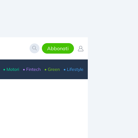
Abbonati
• Motori
• Fintech
• Green
• Lifestyle