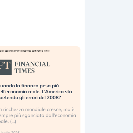
uando la finanza pesa più
Russia e Cina pronti
ell’economia reale. L’America sta
Starlink. Gli investit
ipetendo gli errori del 2008?
sottovalutando il ris
a ricchezza mondiale cresce, ma è
Gli investitori tech c
empre più sganciata dall’economia
ignorare il rischio geop
eale. (…)
17 luglio 2026
 luglio 2026