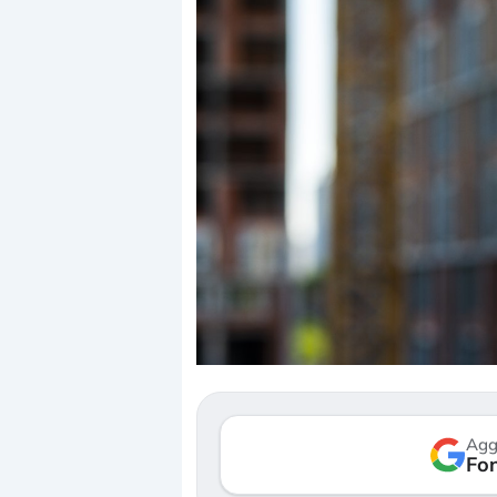
Dalle valutazioni estr
correzione. Cosa sta g
repricing degli asset?
Gli investitori stanno 
mostrando segni di s
Agg
verso le (…)
Fon
3 agosto 2026