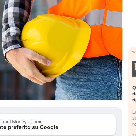
eme alla
«La mia vita è rovinata». Investitori
Q
uidando il
in preda al panico dopo lo scoppio
d
della bolla AI
r
finalmente
Il crollo della bolla AI travolge il
L
tanchezza
Kospi, mentre gli investitori retail (…)
s
iungi Money.it come
r
te preferita su Google
30 luglio 2026
24