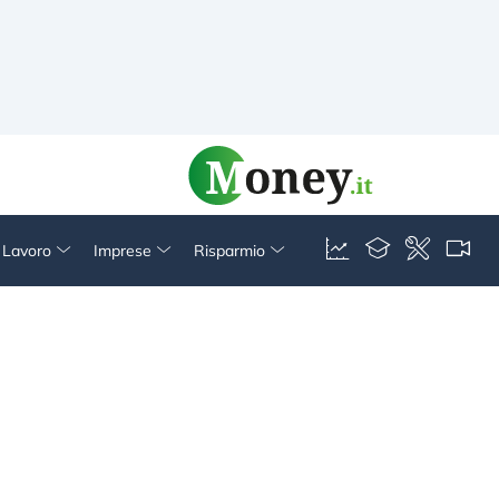
& Lavoro
Imprese
Risparmio