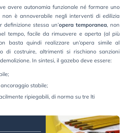
eve avere autonomia funzionale né formare uno
i non è annoverabile negli interventi di edilizia
r definizione stessa un’
opera temporanea
, non
nel tempo, facile da rimuovere e aperta (al più
on basta quindi realizzare un’opera simile al
 di costruire, altrimenti si rischiano sanzioni
demolizione. In sintesi, il gazebo deve essere:
ile;
ancoraggio stabile;
acilmente ripiegabili, di norma su tre lti