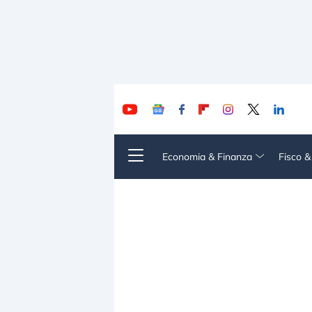
Economia & Finanza
Fisco 