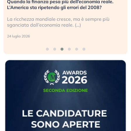
ando la finanza pesa più dell’economia reale.
Russi
America sta ripetendo gli errori del 2008?
inves
 ricchezza mondiale cresce, ma è sempre più
Gli i
anciata dall’economia reale. (…)
geopo
luglio 2026
17 lug