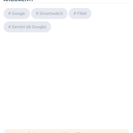
#
Google
#
Smartwatch
#
Fitbit
#
Gemini (di Google)