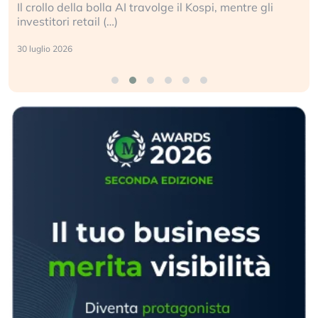
Il crollo della bolla AI travolge il Kospi, mentre gli
investitori retail (…)
30 luglio 2026