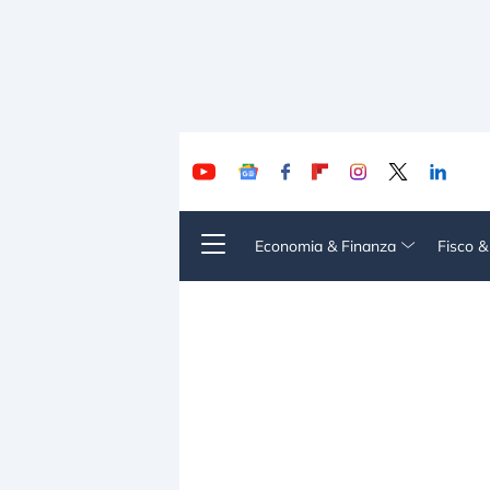
Economia & Finanza
Fisco 