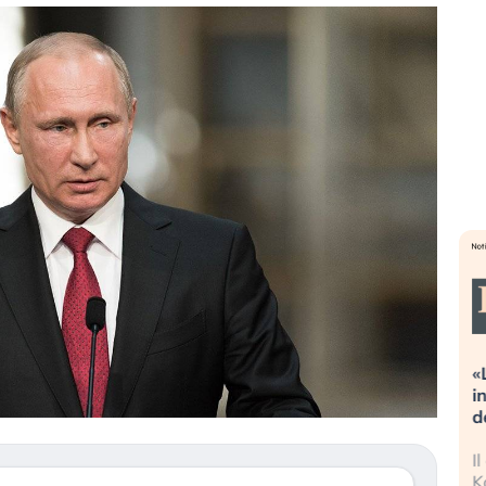
Dalle valutazioni estreme alla
«
correzione. Cosa sta guidando il
i
repricing degli asset?
d
Gli investitori stanno finalmente
I
mostrando segni di stanchezza
K