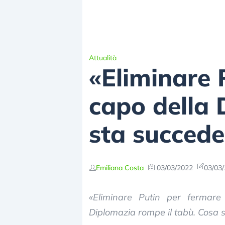
Attualità
«Eliminare P
capo della 
sta succed
Emiliana Costa
03/03/2022
03/03/
«Eliminare Putin per fermare
Diplomazia rompe il tabù. Cosa 