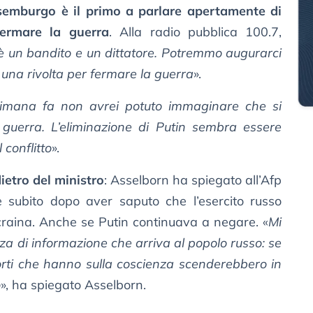
ussemburgo è il primo a parlare apertamente di
ermare la guerra
. Alla radio pubblica 100.7,
è un bandito e un dittatore. Potremmo augurarci
 una rivolta per fermare la guerra
».
timana fa non avrei potuto immaginare che si
guerra. L’eliminazione di Putin sembra essere
 conflitto
».
ietro del ministro
: Asselborn ha spiegato all’Afp
 subito dopo aver saputo che l’esercito russo
craina. Anche se Putin continuava a negare. «
Mi
a di informazione che arriva al popolo russo: se
orti che hanno sulla coscienza scenderebbero in
o
», ha spiegato Asselborn.