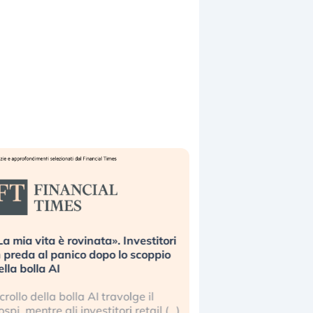
La mia vita è rovinata». Investitori
Quando la finanza p
n preda al panico dopo lo scoppio
dell’economia reale. 
ella bolla AI
ripetendo gli errori 
l crollo della bolla AI travolge il
La ricchezza mondial
ospi, mentre gli investitori retail (…)
sempre più sganciata