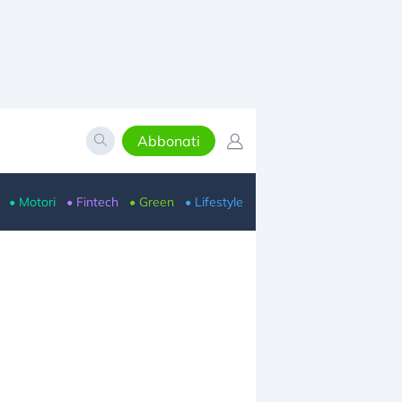
Abbonati
• Motori
• Fintech
• Green
• Lifestyle