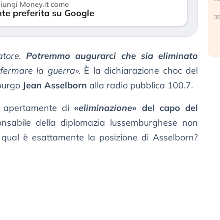
iungi Money.it come
verso le (…)
te preferita su Google
30
3 agosto 2026
atore.
Potremmo augurarci che sia eliminato
fermare la guerra
». È la dichiarazione choc del
mburgo
Jean Asselborn
alla radio pubblica 100.7.
re apertamente di
«
eliminazione
» del capo del
onsabile della diplomazia lussemburghese non
 qual è esattamente la posizione di Asselborn?