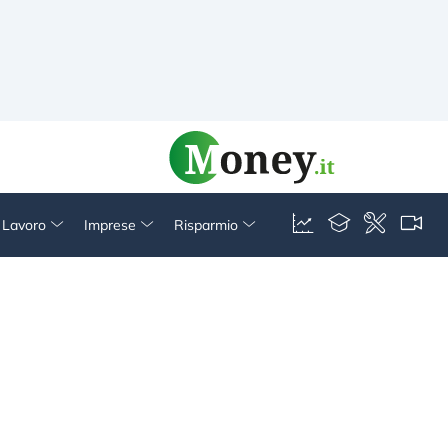
& Lavoro
Imprese
Risparmio