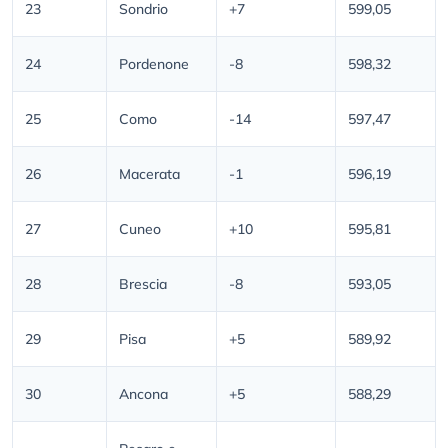
23
Sondrio
+7
599,05
24
Pordenone
-8
598,32
25
Como
-14
597,47
26
Macerata
-1
596,19
27
Cuneo
+10
595,81
28
Brescia
-8
593,05
29
Pisa
+5
589,92
30
Ancona
+5
588,29