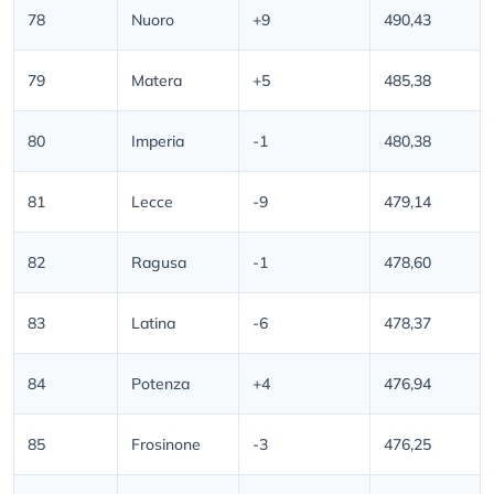
78
Nuoro
+9
490,43
79
Matera
+5
485,38
80
Imperia
-1
480,38
81
Lecce
-9
479,14
82
Ragusa
-1
478,60
83
Latina
-6
478,37
84
Potenza
+4
476,94
85
Frosinone
-3
476,25