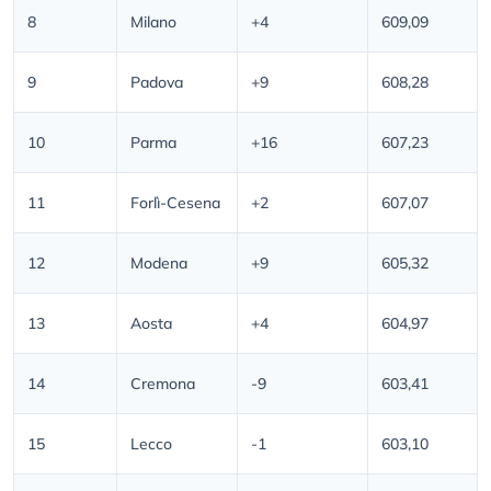
8
Milano
+4
609,09
9
Padova
+9
608,28
10
Parma
+16
607,23
11
Forlì-Cesena
+2
607,07
12
Modena
+9
605,32
13
Aosta
+4
604,97
14
Cremona
-9
603,41
15
Lecco
-1
603,10