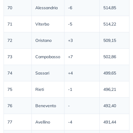
70
Alessandria
-6
514,85
71
Viterbo
-5
514,22
72
Oristano
+3
509,15
73
Campobasso
+7
502,86
74
Sassari
+4
499,65
75
Rieti
-1
496,21
76
Benevento
-
492,40
77
Avellino
-4
491,44