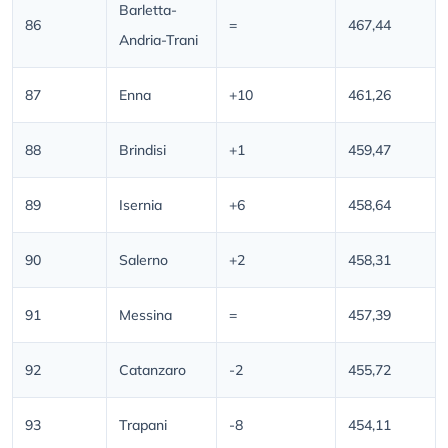
Barletta-
86
=
467,44
Andria-Trani
87
Enna
+10
461,26
88
Brindisi
+1
459,47
89
Isernia
+6
458,64
90
Salerno
+2
458,31
91
Messina
=
457,39
92
Catanzaro
-2
455,72
93
Trapani
-8
454,11