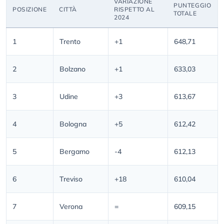
VARIAZIONE
PUNTEGGIO
POSIZIONE
CITTÀ
RISPETTO AL
TOTALE
2024
1
Trento
+1
648,71
2
Bolzano
+1
633,03
3
Udine
+3
613,67
4
Bologna
+5
612,42
5
Bergamo
-4
612,13
6
Treviso
+18
610,04
7
Verona
=
609,15