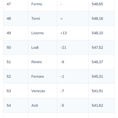
47
Fermo
-
548,65
48
Terni
=
548,16
49
Livorno
+13
548,10
50
Lodi
-21
547,52
51
Rimini
-9
546,37
52
Ferrara
-1
545,31
53
Venezia
-7
541,91
54
Asti
-5
541,62