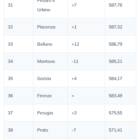
Pesaro e
31
+7
587,76
Urbino
32
Piacenza
+1
587,32
33
Belluno
+12
586,79
34
Mantova
-11
585,21
35
Gorizia
+4
584,17
36
Firenze
=
583,49
37
Perugia
+3
575,55
38
Prato
-7
571,41