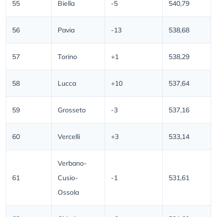
55
Biella
-5
540,79
56
Pavia
-13
538,68
57
Torino
+1
538,29
58
Lucca
+10
537,64
59
Grosseto
-3
537,16
60
Vercelli
+3
533,14
Verbano-
61
Cusio-
-1
531,61
Ossola