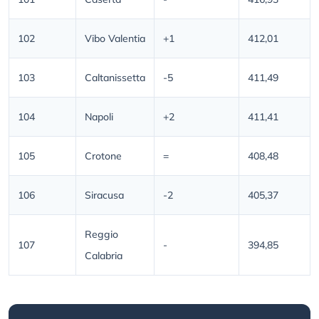
102
Vibo Valentia
+1
412,01
103
Caltanissetta
-5
411,49
104
Napoli
+2
411,41
105
Crotone
=
408,48
106
Siracusa
-2
405,37
Reggio
107
-
394,85
Calabria