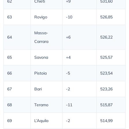
62
Chieti
+9
531,60
63
Rovigo
-10
526,85
Massa-
64
+6
526,22
Carrara
65
Savona
+4
525,57
66
Pistoia
-5
523,54
67
Bari
-2
523,26
68
Teramo
-11
515,87
69
L’Aquila
-2
514,99