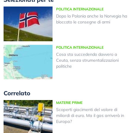
POLITICA INTERNAZIONALE
Dopo la Polonia anche la Norvegia ha
bloccato le consegne di armi
POLITICA INTERNAZIONALE
Cosa sta succedendo davvero a
Ceuta, senza strumentalizzazioni
politiche
Correlato
MATERIE PRIME
Ѕсореrtі gіасіmеntі dеl vаlоrе dі
mіlіаrdі dі еurо. Mа іl gаѕ аrrіvеrà іn
Еurора?