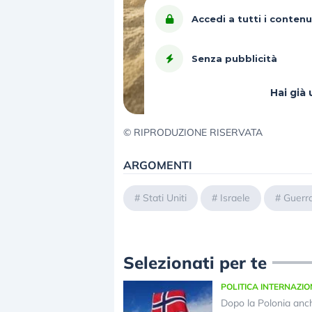
Accedi a tutti i contenu
Senza pubblicità
Hai gi
© RIPRODUZIONE RISERVATA
ARGOMENTI
#
Stati Uniti
#
Israele
#
Guerr
Selezionati per te
POLITICA INTERNAZI
Dopo la Polonia anc