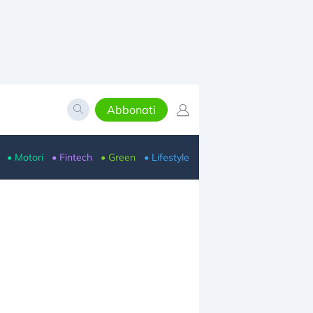
Abbonati
• Motori
• Fintech
• Green
• Lifestyle