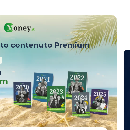
sto contenuto Premium
u
um