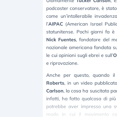
Ultimamente
Tucker Carlson
, 
podcaster conservatore, è stato
come un’intollerabile invaden
l’
AIPAC
(American Israel Public
statunitense. Pochi giorni fa è
Nick Fuentes
, fondatore del m
nazionale americana fondata su
le cui opinioni sugli ebrei e sull’
O
e riprovazione.
Anche per questo, quando il
Roberts
, in un video pubblica
Carlson
, la cosa ha suscitato pa
infatti, ha fatto qualcosa di 
potrebbe aver impresso una svo
modo in cui il movimento c