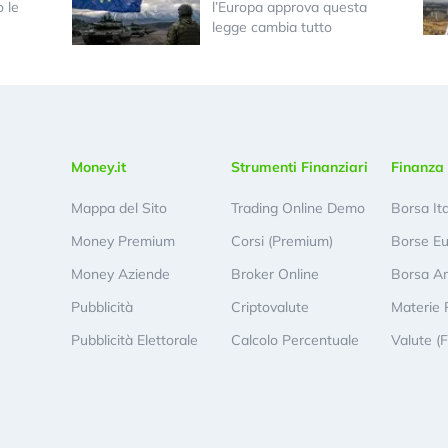
 le
l’Europa approva questa
legge cambia tutto
Money.it
Strumenti Finanziari
Finanza 
Mappa del Sito
Trading Online Demo
Borsa It
Money Premium
Corsi (Premium)
Borse E
Money Aziende
Broker Online
Borsa A
Pubblicità
Criptovalute
Materie 
Pubblicità Elettorale
Calcolo Percentuale
Valute (