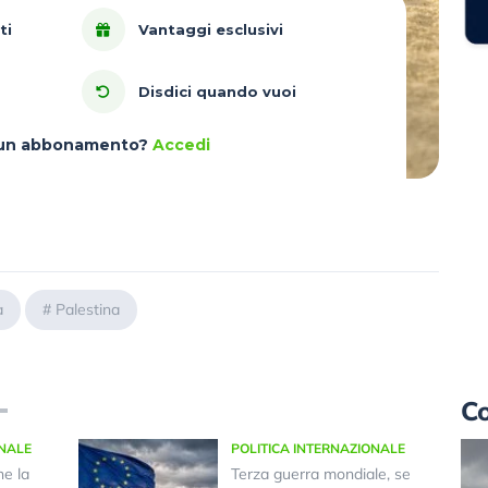
ti
Vantaggi esclusivi
Disdici quando vuoi
à un abbonamento?
Accedi
a
#
Palestina
Co
ONALE
POLITICA INTERNAZIONALE
he la
Terza guerra mondiale, se