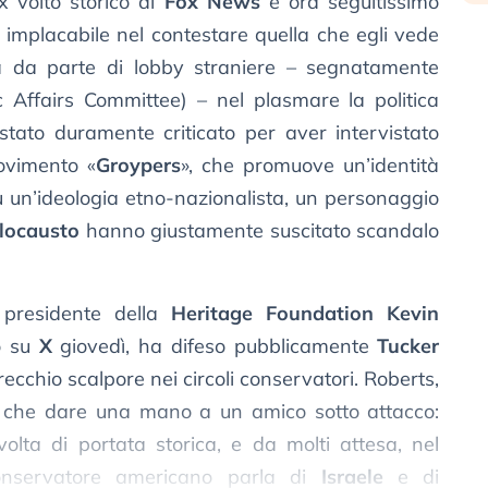
ex volto storico di
Fox News
e ora seguitissimo
 implacabile nel contestare quella che egli vede
za da parte di lobby straniere – segnatamente
 Affairs Committee) – nel plasmare la politica
 stato duramente criticato per aver intervistato
ovimento «
Groypers
», che promuove un’identità
 un’ideologia etno-nazionalista, un personaggio
locausto
hanno giustamente suscitato scandalo
 presidente della
Heritage Foundation
Kevin
to su
X
giovedì, ha difeso pubblicamente
Tucker
recchio scalpore nei circoli conservatori. Roberts,
più che dare una mano a un amico sotto attacco:
lta di portata storica, e da molti attesa, nel
onservatore americano parla di
Israele
e di