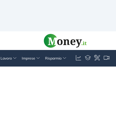
& Lavoro
Imprese
Risparmio