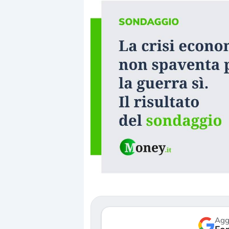
Dalle valutazioni estr
correzione. Cosa sta g
repricing degli asset?
Gli investitori stanno 
mostrando segni di s
verso le (…)
Agg
3 agosto 2026