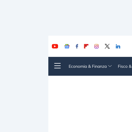
Economia & Finanza
Fisco 