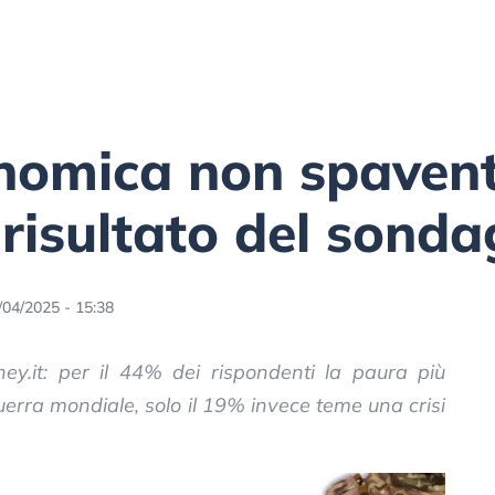
onomica non spavent
l risultato del sond
/04/2025 - 15:38
ney.it: per il 44% dei rispondenti la paura più
erra mondiale, solo il 19% invece teme una crisi