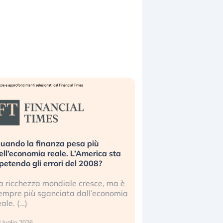
uando la finanza pesa più
Russia e Cina pronti
ell’economia reale. L’America sta
Starlink. Gli investit
ipetendo gli errori del 2008?
sottovalutando il ris
a ricchezza mondiale cresce, ma è
Gli investitori tech c
empre più sganciata dall’economia
ignorare il rischio geop
eale. (…)
17 luglio 2026
 luglio 2026