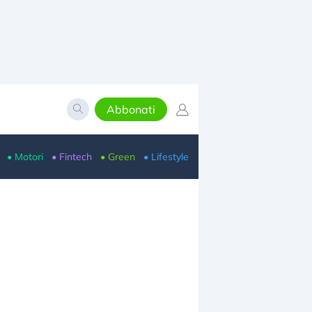
Abbonati
• Motori
• Fintech
• Green
• Lifestyle