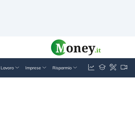
& Lavoro
Imprese
Risparmio