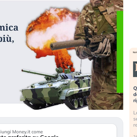
eme alla
«La mia vita è rovinata». Investitori
Q
uidando il
in preda al panico dopo lo scoppio
d
della bolla AI
r
finalmente
Il crollo della bolla AI travolge il
L
tanchezza
Kospi, mentre gli investitori retail (…)
s
r
30 luglio 2026
iungi Money.it come
24