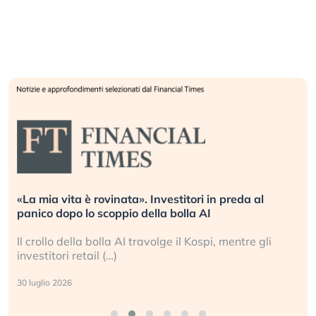
da al
Quando la finanza pesa più dell’economia re
L’America sta ripetendo gli errori del 2008?
tre gli
La ricchezza mondiale cresce, ma è sempre p
sganciata dall’economia reale. (…)
24 luglio 2026