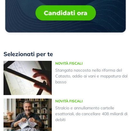
Selezionati per te
NOVITÀ FISCALI
Stangata nascosta nella riforma del
Catasto, addio ai vani e mappatura dal
basso
NOVITÀ FISCALI
Stralcio e annullamento cartelle
esattoriali, da cancellare 408 miliardi di
debiti