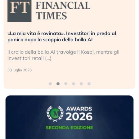
«La mia vita è rovinata». Investitori in preda al
panico dopo lo scoppio della bolla AI
Il crollo della bolla AI travolge il Kospi, mentre gli
investitori retail (…)
30 luglio 2026