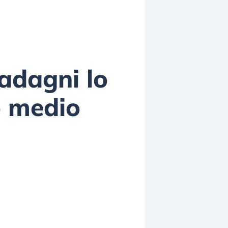
uadagni lo
o medio