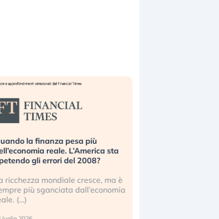
uando la finanza pesa più
Russia e Cina pronti
ell’economia reale. L’America sta
Starlink. Gli investit
ipetendo gli errori del 2008?
sottovalutando il ris
a ricchezza mondiale cresce, ma è
Gli investitori tech c
empre più sganciata dall’economia
ignorare il rischio geop
eale. (…)
17 luglio 2026
 luglio 2026