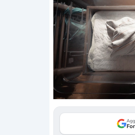
Dalle valutazioni estr
correzione. Cosa sta g
repricing degli asset?
Gli investitori stanno 
mostrando segni di s
Agg
verso le (…)
Fon
3 agosto 2026