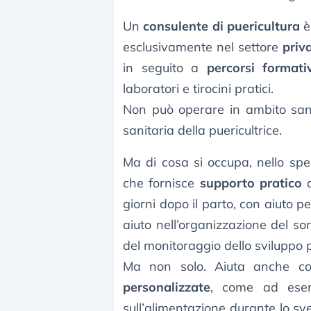
Un
consulente di puericultura
è
esclusivamente nel settore
priv
in seguito a
percorsi formati
laboratori e tirocini pratici.
Non può operare in ambito sani
sanitaria della puericultrice.
Ma di cosa si occupa, nello spec
che fornisce
supporto pratico
a
giorni dopo il parto, con aiuto 
aiuto nell’organizzazione del so
del monitoraggio dello sviluppo p
Ma non solo. Aiuta anche con
personalizzate
, come ad esemp
sull’alimentazione durante lo 