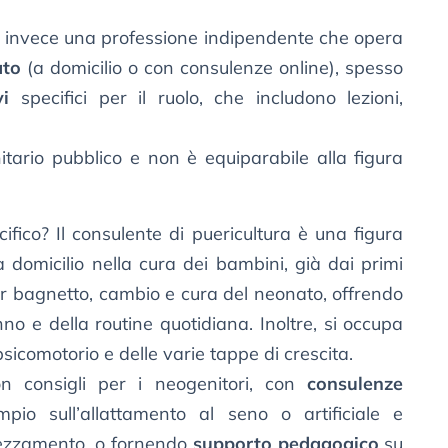
 invece una professione indipendente che opera
ato
(a domicilio o con consulenze online), spesso
vi
specifici per il ruolo, che includono lezioni,
tario pubblico e non è equiparabile alla figura
ifico? Il consulente di puericultura è una figura
 domicilio nella cura dei bambini, già dai primi
per bagnetto, cambio e cura del neonato, offrendo
nno e della routine quotidiana. Inoltre, si occupa
sicomotorio e delle varie tappe di crescita.
 consigli per i neogenitori, con
consulenze
io sull’allattamento al seno o artificiale e
svezzamento, o fornendo
supporto pedagogico
su