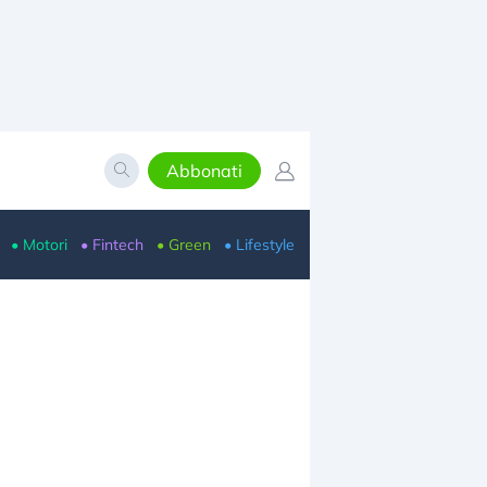
Abbonati
• Motori
• Fintech
• Green
• Lifestyle