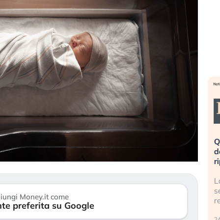
eme alla
«La mia vita è rovinata». Investitori
Q
uidando il
in preda al panico dopo lo scoppio
d
della bolla AI
r
finalmente
Il crollo della bolla AI travolge il
L
tanchezza
Kospi, mentre gli investitori retail (…)
s
iungi Money.it come
r
te preferita su Google
30 luglio 2026
24