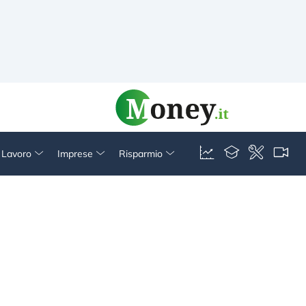
& Lavoro
Imprese
Risparmio