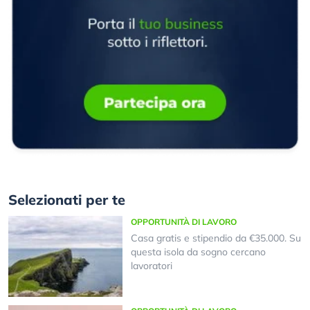
Selezionati per te
OPPORTUNITÀ DI LAVORO
Casa gratis e stipendio da €35.000. Su
questa isola da sogno cercano
lavoratori