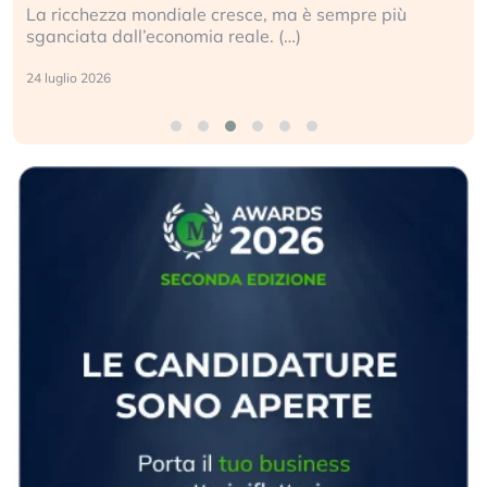
La ricchezza mondiale cresce, ma è sempre più
sganciata dall’economia reale. (…)
24 luglio 2026