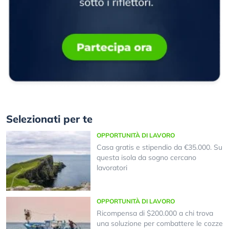
Selezionati per te
OPPORTUNITÀ DI LAVORO
Casa gratis e stipendio da €35.000. Su
questa isola da sogno cercano
lavoratori
OPPORTUNITÀ DI LAVORO
Ricompensa di $200.000 a chi trova
una soluzione per combattere le cozze